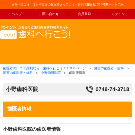
歯科へ行こう！は日本全国の歯医者さん口コミ・評判情報多数で24時間ネット予約
ヘルプ
問い合わせ
会員登録
ログイン
コンテンツへ移動
歯医者の口コミ評判なら｜歯科へ行こう！ＴＯＰページ
＞
滋賀の歯医者・歯科
＞
湖南の歯医者・歯科
＞
小野歯科医院
＞
歯医者情報
小野歯科医院
0748-74-3718
歯医者情報
小野歯科医院の歯医者情報