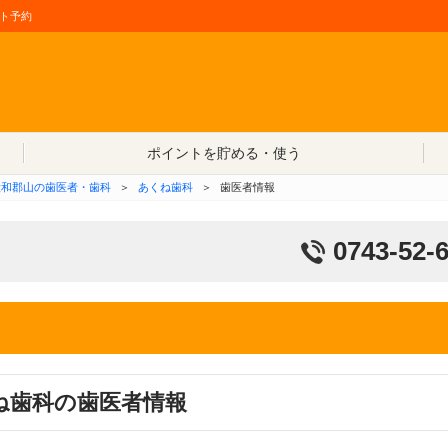
ト予約
コンテンツへ移動
ポイントを貯める・使う
大和郡山の歯医者・歯科
＞
あくね歯科
＞
歯医者情報
0743-52-
ね歯科の歯医者情報