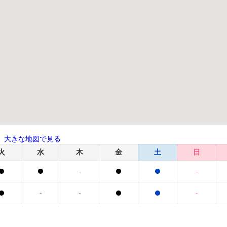
大きな地図で見る
火
水
木
金
土
日
-
-
-
-
-