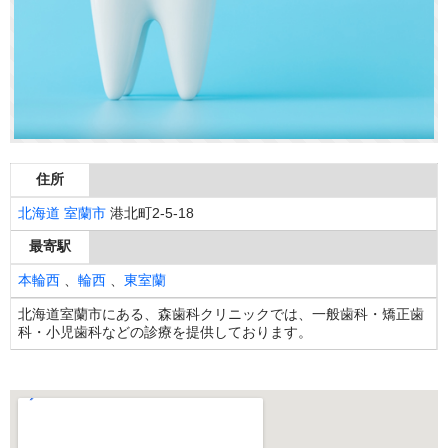
住所
北海道
室蘭市
港北町2-5-18
最寄駅
本輪西
、
輪西
、
東室蘭
北海道室蘭市にある、森歯科クリニックでは、一般歯科・矯正歯
科・小児歯科などの診療を提供しております。