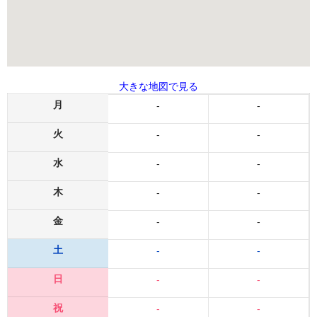
大きな地図で見る
月
-
-
火
-
-
水
-
-
木
-
-
金
-
-
土
-
-
日
-
-
祝
-
-