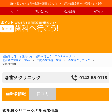
歯科へ行こう！は日本全国の歯医者さん口コミ・評判情報多数で24時間ネット予約
ヘルプ
問い合わせ
会員登録
ログイン
コンテンツへ移動
歯医者の口コミ評判なら｜歯科へ行こう！ＴＯＰページ
＞
北海道の歯医者・歯科
＞
室蘭の歯医者・歯科
＞
森歯科クリニック
＞
歯医者情報
森歯科クリニック
0143-55-0118
歯医者情報
口コミ
森歯科クリニックの歯医者情報