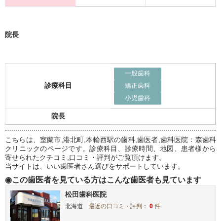
院長
一般歯科
診療科目
矯正歯科
小児歯科
院長
こちらは、室蘭市,港北町,本輪西駅の歯科,歯医者,歯科医院：森歯科
クリニックのページです。診療科目、診療時間、地図、患者様から
寄せられたクチコミ,口コミ・評判がご覧頂けます。
当サイトは、いい歯医者さん選びをサポートしています。
◉この歯医者を見ている方はこんな歯医者も見ています
松田歯科医院
北海道
最近の口コミ・評判：
0
件