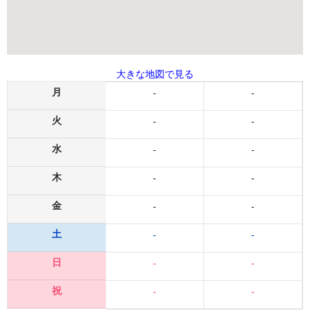
大きな地図で見る
月
-
-
火
-
-
水
-
-
木
-
-
金
-
-
土
-
-
日
-
-
祝
-
-