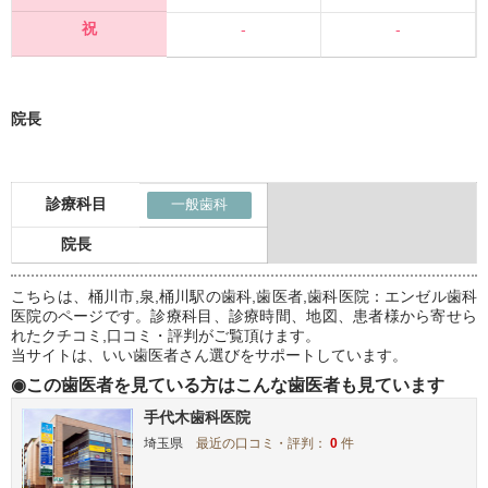
祝
-
-
院長
診療科目
一般歯科
院長
こちらは、桶川市,泉,桶川駅の歯科,歯医者,歯科医院：エンゼル歯科
医院のページです。診療科目、診療時間、地図、患者様から寄せら
れたクチコミ,口コミ・評判がご覧頂けます。
当サイトは、いい歯医者さん選びをサポートしています。
◉この歯医者を見ている方はこんな歯医者も見ています
手代木歯科医院
埼玉県
最近の口コミ・評判：
0
件