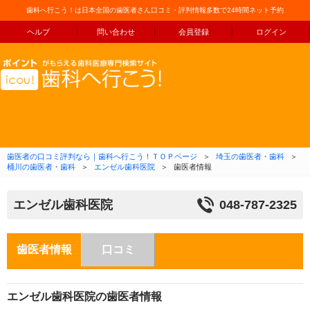
歯科へ行こう！は日本全国の歯医者さん口コミ・評判情報多数で24時間ネット予約
ヘルプ
問い合わせ
会員登録
ログイン
コンテンツへ移動
歯医者の口コミ評判なら｜歯科へ行こう！ＴＯＰページ
＞
埼玉の歯医者・歯科
＞
桶川の歯医者・歯科
＞
エンゼル歯科医院
＞
歯医者情報
エンゼル歯科医院
048-787-2325
歯医者情報
口コミ
エンゼル歯科医院の歯医者情報