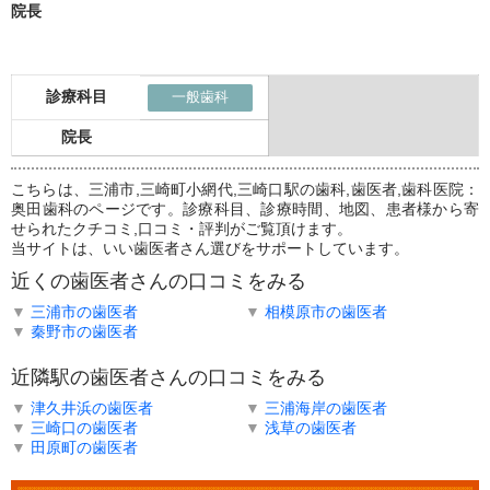
院長
診療科目
一般歯科
院長
こちらは、三浦市,三崎町小網代,三崎口駅の歯科,歯医者,歯科医院：
奥田歯科のページです。診療科目、診療時間、地図、患者様から寄
せられたクチコミ,口コミ・評判がご覧頂けます。
当サイトは、いい歯医者さん選びをサポートしています。
近くの歯医者さんの口コミをみる
▼
三浦市の歯医者
▼
相模原市の歯医者
▼
秦野市の歯医者
近隣駅の歯医者さんの口コミをみる
▼
津久井浜の歯医者
▼
三浦海岸の歯医者
▼
三崎口の歯医者
▼
浅草の歯医者
▼
田原町の歯医者