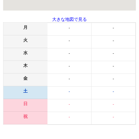
大きな地図で見る
月
-
-
火
-
-
水
-
-
木
-
-
金
-
-
土
-
-
日
-
-
祝
-
-