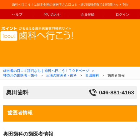
歯科へ行こう！は日本全国の歯医者さん口コミ・評判情報多数で24時間ネット予約
ヘルプ
問い合わせ
会員登録
ログイン
コンテンツへ移動
歯医者の口コミ評判なら｜歯科へ行こう！ＴＯＰページ
＞
神奈川の歯医者・歯科
＞
三浦の歯医者・歯科
＞
奥田歯科
＞
歯医者情報
奥田歯科
046-881-4163
歯医者情報
奥田歯科の歯医者情報