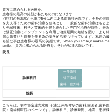
貴方に求められる医療を。
患者様の最高の笑顔が私たちの力になります
羽咋郡の敷浪駅から車で5分以内にある南歯科医院です。全身の健康
を支え導くための歯科治療を信条とし、一般的な歯科治療はもとよ
り先端技術、科学と芸術的手腕を統合した専門的治療が特徴 。最近
は矯正治療にインプラントを利用し治療期間の短縮を図り、より綺
麗な歯並びと顔貌を作る為の集学的治療も行っています。私達の最
も望む事は患者様の最高の笑顔です。When you smile,it makes me
smile. 貴方に求められる医療を。それが私達の願いです。
院長
一般歯科
診療科目
矯正歯科
歯科口腔外科
院長
こちらは、羽咋郡宝達志水町,子浦は,南羽咋駅の歯科,歯医者,歯科医
院：南歯科医院のページです。診療科目、診療時間、地図、患者様