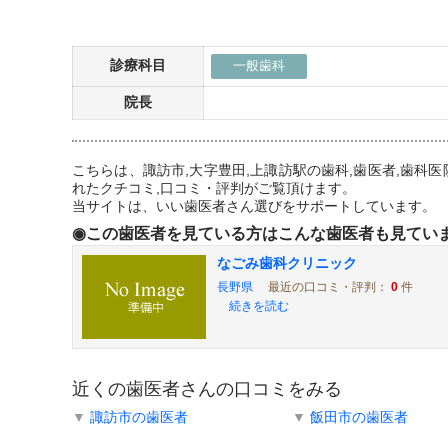
診療科目
一般歯科
院長
こちらは、諏訪市,大字豊田,上諏訪駅の歯科,歯医者,歯
れたクチコミ,口コミ・評判がご覧頂けます。
当サイトは、いい歯医者さん選びをサポートしています。
◉この歯医者を見ている方はこんな歯医者も見てい
なごみ歯科クリニック
長野県
最近の口コミ・評判：
0
件
続きを読む
近くの歯医者さんの口コミをみる
▼
諏訪市の歯医者
▼
飯田市の歯医者