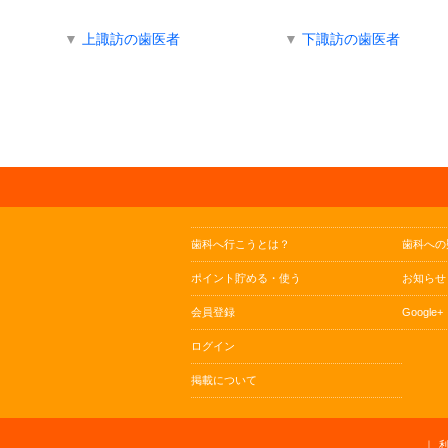
▼
上諏訪の歯医者
▼
下諏訪の歯医者
歯科へ行こうとは？
歯科への
ポイント貯める・使う
お知らせ
会員登録
Google+
ログイン
掲載について
｜