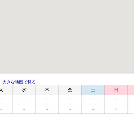
大きな地図で見る
火
水
木
金
土
日
-
-
-
-
-
-
-
-
-
-
-
-