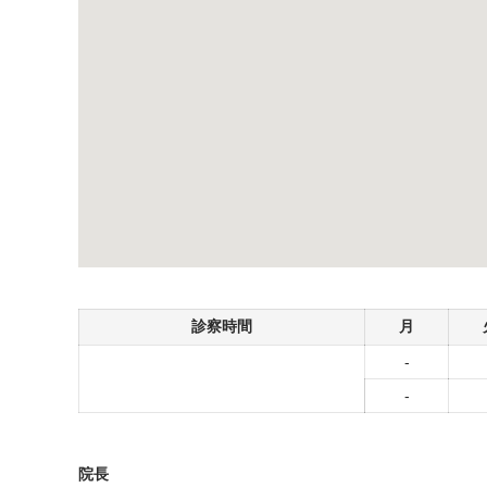
診察時間
月
-
-
院長