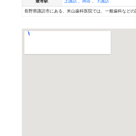
最寄駅
上諏訪
、
岡谷
、
下諏訪
長野県諏訪市にある、米山歯科医院では、一般歯科などの