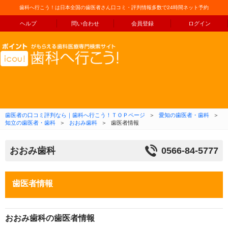
歯科へ行こう！は日本全国の歯医者さん口コミ・評判情報多数で24時間ネット予約
ヘルプ
問い合わせ
会員登録
ログイン
コンテンツへ移動
歯医者の口コミ評判なら｜歯科へ行こう！ＴＯＰページ
＞
愛知の歯医者・歯科
＞
知立の歯医者・歯科
＞
おおみ歯科
＞
歯医者情報
おおみ歯科
0566-84-5777
歯医者情報
おおみ歯科の歯医者情報