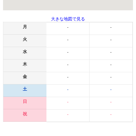
大きな地図で見る
月
-
-
火
-
-
水
-
-
木
-
-
金
-
-
土
-
-
日
-
-
祝
-
-