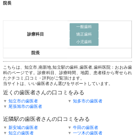
院長
一般歯科
診療科目
矯正歯科
小児歯科
院長
こちらは、知立市,南新地,知立駅の歯科,歯医者,歯科医院：おおみ歯
科のページです。診療科目、診療時間、地図、患者様から寄せられ
たクチコミ,口コミ・評判がご覧頂けます。
当サイトは、いい歯医者さん選びをサポートしています。
近くの歯医者さんの口コミをみる
▼
知立市の歯医者
▼
知多市の歯医者
▼
尾張旭市の歯医者
近隣駅の歯医者さんの口コミをみる
▼
新安城の歯医者
▼
牛田の歯医者
▼
知立の歯医者
▼
一ツ木の歯医者