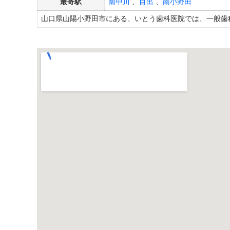
最寄駅
南中川
、
目出
、
南小野田
山口県山陽小野田市にある、いとう歯科医院では、一般歯