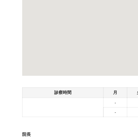
診察時間
月
-
-
院長