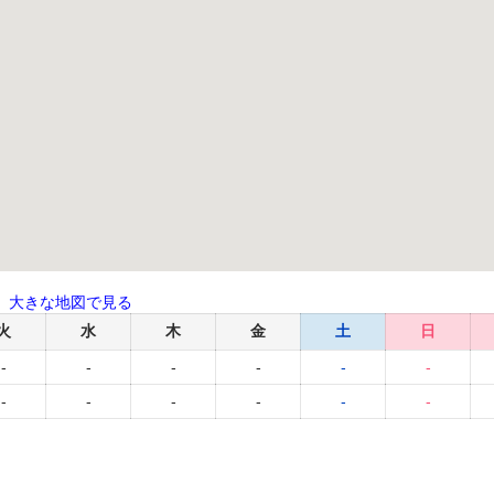
大きな地図で見る
火
水
木
金
土
日
-
-
-
-
-
-
-
-
-
-
-
-