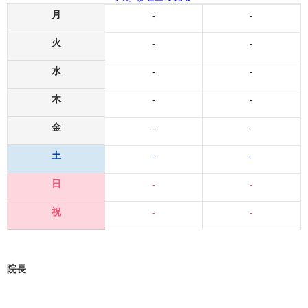
月
-
-
火
-
-
水
-
-
木
-
-
金
-
-
土
-
-
日
-
-
祝
-
-
院長