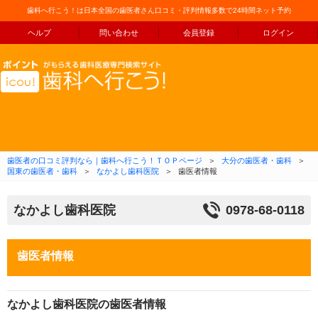
歯科へ行こう！は日本全国の歯医者さん口コミ・評判情報多数で24時間ネット予約
ヘルプ
問い合わせ
会員登録
ログイン
コンテンツへ移動
歯医者の口コミ評判なら｜歯科へ行こう！ＴＯＰページ
＞
大分の歯医者・歯科
＞
国東の歯医者・歯科
＞
なかよし歯科医院
＞
歯医者情報
なかよし歯科医院
0978-68-0118
歯医者情報
なかよし歯科医院の歯医者情報