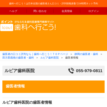
歯科へ行こう！は日本全国の歯医者さん口コミ・評判情報多数で24時間ネット予約
ヘルプ
問い合わせ
会員登録
ログイン
コンテンツへ移動
歯医者の口コミ評判なら｜歯科へ行こう！ＴＯＰページ
＞
静岡の歯医者・歯科
＞
田方郡函南の歯医者・歯科
＞
ルピア歯科医院
＞
歯医者情報
ルピア歯科医院
055-979-0811
歯医者情報
ルピア歯科医院の歯医者情報