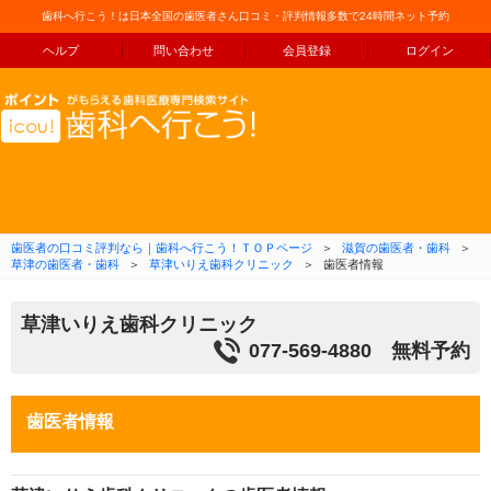
歯科へ行こう！は日本全国の歯医者さん口コミ・評判情報多数で24時間ネット予約
ヘルプ
問い合わせ
会員登録
ログイン
コンテンツへ移動
歯医者の口コミ評判なら｜歯科へ行こう！ＴＯＰページ
＞
滋賀の歯医者・歯科
＞
草津の歯医者・歯科
＞
草津いりえ歯科クリニック
＞
歯医者情報
草津いりえ歯科クリニック
077-569-4880
無料予約
歯医者情報