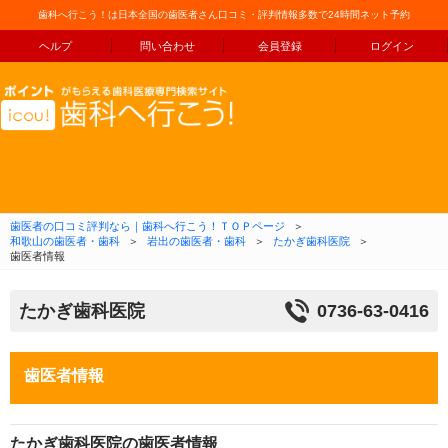
歯科へ行こう！は日本全国の歯医者さん口コミ・評判情報多数で24時間ネット予約
ヘルプ
問い合わせ
会員登録
ログイン
コンテンツへ移動
歯医者の口コミ評判なら｜歯科へ行こう！ＴＯＰページ
＞
和歌山の歯医者・歯科
＞
岩出の歯医者・歯科
＞
たかぎ歯科医院
＞
歯医者情報
たかぎ歯科医院
0736-63-0416
歯医者情報
たかぎ歯科医院の歯医者情報