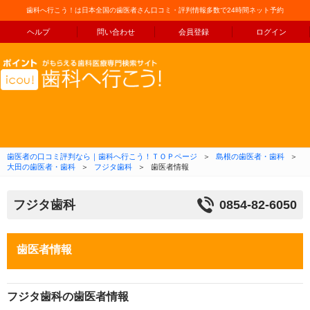
歯科へ行こう！は日本全国の歯医者さん口コミ・評判情報多数で24時間ネット予約
ヘルプ
問い合わせ
会員登録
ログイン
コンテンツへ移動
歯医者の口コミ評判なら｜歯科へ行こう！ＴＯＰページ
＞
島根の歯医者・歯科
＞
大田の歯医者・歯科
＞
フジタ歯科
＞
歯医者情報
フジタ歯科
0854-82-6050
歯医者情報
フジタ歯科の歯医者情報