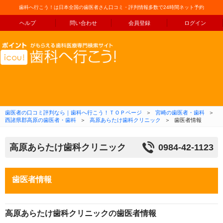
歯科へ行こう！は日本全国の歯医者さん口コミ・評判情報多数で24時間ネット予約
ヘルプ
問い合わせ
会員登録
ログイン
コンテンツへ移動
歯医者の口コミ評判なら｜歯科へ行こう！ＴＯＰページ
＞
宮崎の歯医者・歯科
＞
西諸県郡高原の歯医者・歯科
＞
高原あらたけ歯科クリニック
＞
歯医者情報
高原あらたけ歯科クリニック
0984-42-1123
歯医者情報
高原あらたけ歯科クリニックの歯医者情報