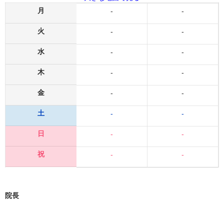
月
-
-
火
-
-
水
-
-
木
-
-
金
-
-
土
-
-
日
-
-
祝
-
-
院長