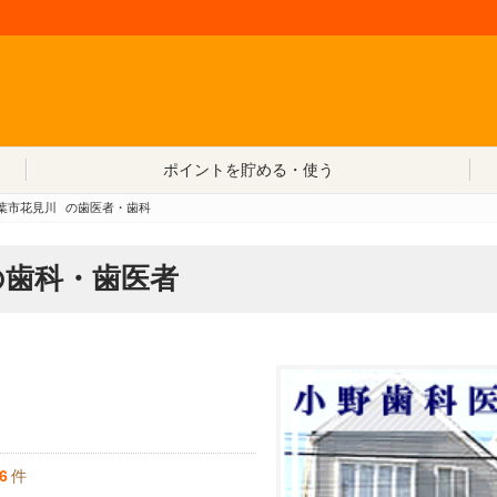
コンテンツへ移動
ポイントを貯める・使う
葉市花見川
の歯医者・歯科
の歯科・歯医者
6
件