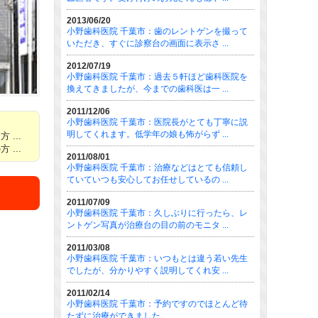
2013/06/20
小野歯科医院 千葉市：歯のレントゲンを撮って
いただき、すぐに診察台の画面に表示さ ...
2012/07/19
小野歯科医院 千葉市：過去５軒ほど歯科医院を
換えてきましたが、今までの歯科医は一 ...
2011/12/06
小野歯科医院 千葉市：医院長がとても丁寧に説
明してくれます。低学年の娘も怖がらず ...
...
...
2011/08/01
小野歯科医院 千葉市：治療などはとても信頼し
ていていつも安心してお任せしているの ...
2011/07/09
小野歯科医院 千葉市：久しぶりに行ったら、レ
ントゲン写真が治療台の目の前のモニタ ...
2011/03/08
小野歯科医院 千葉市：いつもとは違う若い先生
でしたが、分かりやすく説明してくれ安 ...
2011/02/14
小野歯科医院 千葉市：予約ですのでほとんど待
たずに治療ができました。