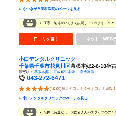
▶
さつきが丘歯科医院のページを見る
丁寧に納得がいくまで説明してくれます。久々に
口コミを書く
ネット・WEB
小口デンタルクリニック
千葉県
千葉市花見川区
幕張本郷2-6-18坐
最寄駅：
幕張本郷
、
京成幕張本郷
、
京成幕張
043-272-6471
(10.00)最近の口コミ
0
件｜口コミ総数
1
▶
小口デンタルクリニックのページを見る
院内は綺麗だし、お医者さんやスタッフの方々が