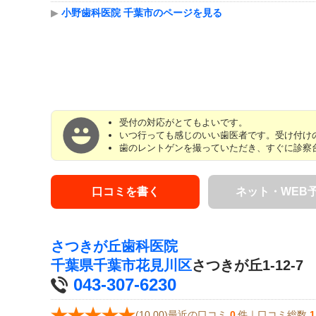
▶
小野歯科医院 千葉市のページを見る
受付の対応がとてもよいです。
いつ行っても感じのいい歯医者です。受け付けの
歯のレントゲンを撮っていただき、すぐに診察台
口コミを書く
ネット・WEB
さつきが丘歯科医院
千葉県
千葉市花見川区
さつきが丘1-12-7
043-307-6230
(10.00)最近の口コミ
0
件｜口コミ総数
1