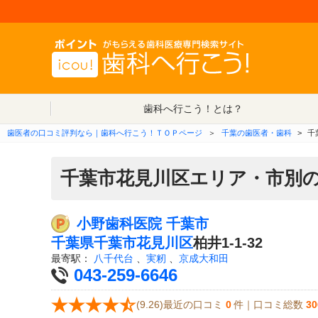
歯科へ行こう！とは？
歯医者の口コミ評判なら｜歯科へ行こう！ＴＯＰページ
＞
千葉の歯医者・歯科
>
千
千葉市花見川区エリア・市別
小野歯科医院 千葉市
千葉県
千葉市花見川区
柏井1-1-32
最寄駅：
八千代台
、
実籾
、
京成大和田
043-259-6646
(9.26)最近の口コミ
0
件｜口コミ総数
30