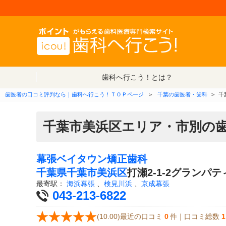
歯科へ行こう！とは？
歯医者の口コミ評判なら｜歯科へ行こう！ＴＯＰページ
＞
千葉の歯医者・歯科
>
千
千葉市美浜区エリア・市別の
幕張ベイタウン矯正歯科
千葉県
千葉市美浜区
打瀬2-1-2グランパ
最寄駅：
海浜幕張
、
検見川浜
、
京成幕張
043-213-6822
(10.00)最近の口コミ
0
件｜口コミ総数
1