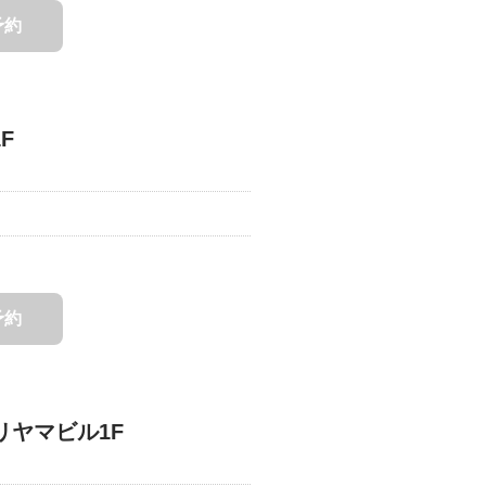
予約
F
予約
リヤマビル1F