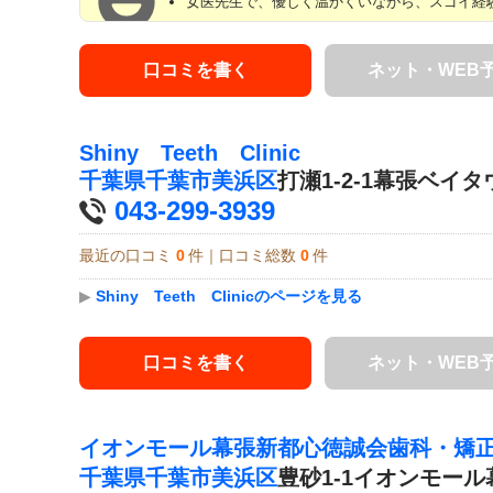
女医先生で、優しく温かくいながら、スゴイ経験
口コミを書く
ネット・WEB
Shiny Teeth Clinic
千葉県
千葉市美浜区
打瀬1-2-1幕張ベイタ
043-299-3939
最近の口コミ
0
件｜口コミ総数
0
件
▶
Shiny Teeth Clinicのページを見る
口コミを書く
ネット・WEB
イオンモール幕張新都心徳誠会歯科・矯
千葉県
千葉市美浜区
豊砂1-1イオンモー