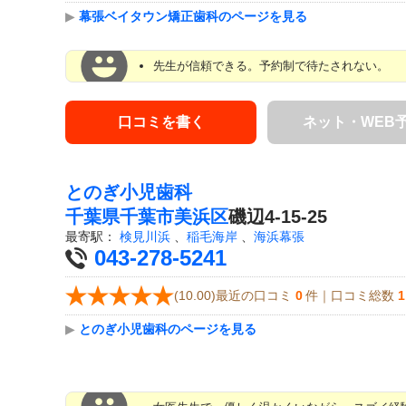
▶
幕張ベイタウン矯正歯科のページを見る
先生が信頼できる。予約制で待たされない。
口コミを書く
ネット・WEB
とのぎ小児歯科
千葉県
千葉市美浜区
磯辺4-15-25
最寄駅：
検見川浜
、
稲毛海岸
、
海浜幕張
043-278-5241
(10.00)最近の口コミ
0
件｜口コミ総数
1
▶
とのぎ小児歯科のページを見る