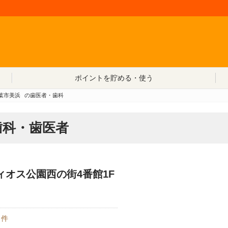
コンテンツへ移動
ポイントを貯める・使う
葉市美浜
の歯医者・歯科
歯科・歯医者
ティオス公園西の街4番館1F
件