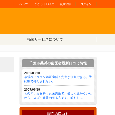
ヘルプ
チケットID入力
会員登録
ログイン
掲載サービスについて
千葉市美浜の歯医者最新口コミ情報
2009/03/30
幕張ベイタウン矯正歯科：先生が信頼できる。予
約制で待たされない。
2007/06/19
とのぎ小児歯科：女医先生で、優しく温かくいな
がら、スゴイ経験の有る方です。頼もし ...
現在の口コミ