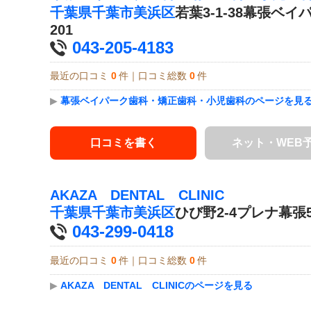
千葉県
千葉市美浜区
若葉3-1-38幕張ベ
201
043-205-4183
最近の口コミ
0
件｜口コミ総数
0
件
▶
幕張ベイパーク歯科・矯正歯科・小児歯科のページを見
口コミを書く
ネット・WEB
AKAZA DENTAL CLINIC
千葉県
千葉市美浜区
ひび野2-4プレナ幕張5
043-299-0418
最近の口コミ
0
件｜口コミ総数
0
件
▶
AKAZA DENTAL CLINICのページを見る