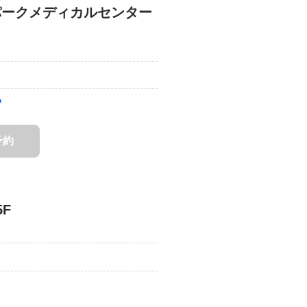
イパークメディカルセンター
る
予約
F