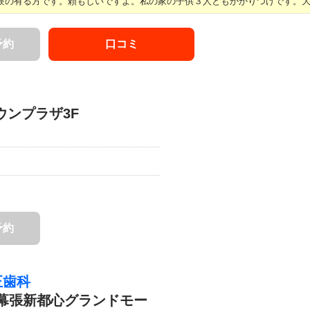
の有る方です。頼もしいですよ。私の家の子供３人ともかかりつけです。大人 
予約
口コミ
ウンプラザ3F
予約
正歯科
ル幕張新都心グランドモー