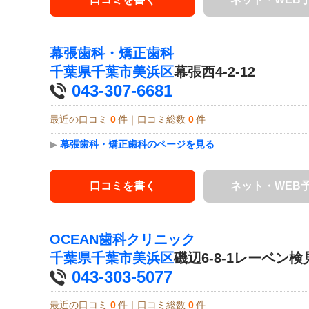
幕張歯科・矯正歯科
千葉県
千葉市美浜区
幕張西4-2-12
043-307-6681
最近の口コミ
0
件｜口コミ総数
0
件
▶
幕張歯科・矯正歯科のページを見る
口コミを書く
ネット・WEB
OCEAN歯科クリニック
千葉県
千葉市美浜区
磯辺6-8-1レーベン検見
043-303-5077
最近の口コミ
0
件｜口コミ総数
0
件