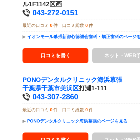
ル1F1142区画
043-272-0151
最近の口コミ
0
件｜口コミ総数
0
件
▶
イオンモール幕張新都心徳誠会歯科・矯正歯科のページ
口コミを書く
ネット・WEB
PONOデンタルクリニック海浜幕張
千葉県
千葉市美浜区
打瀬1-111
043-307-2860
最近の口コミ
0
件｜口コミ総数
0
件
▶
PONOデンタルクリニック海浜幕張のページを見る
口コミを書く
ネット・WEB