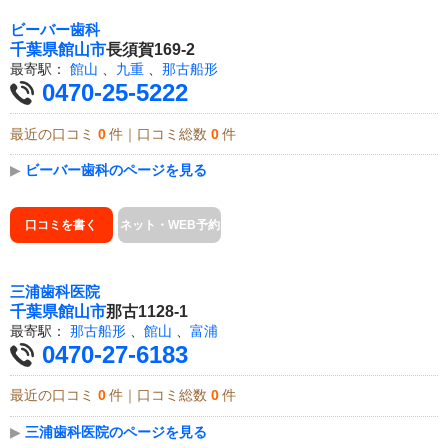
ビーバー歯科
千葉県
館山市
長須賀169-2
最寄駅：
館山
、
九重
、
那古船形
0470-25-5222
最近の口コミ
0
件｜口コミ総数
0
件
▶
ビーバー歯科のページを見る
口コミを書く
ネット・WEB予約
三浦歯科医院
千葉県
館山市
那古1128-1
最寄駅：
那古船形
、
館山
、
富浦
0470-27-6183
最近の口コミ
0
件｜口コミ総数
0
件
▶
三浦歯科医院のページを見る