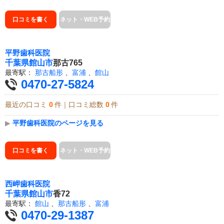
口コミを書く
ネット・WEB予約
平野歯科医院
千葉県
館山市
那古765
最寄駅：
那古船形
、
富浦
、
館山
0470-27-5824
最近の口コミ
0
件｜口コミ総数
0
件
▶
平野歯科医院のページを見る
口コミを書く
ネット・WEB予約
西岬歯科医院
千葉県
館山市
香72
最寄駅：
館山
、
那古船形
、
富浦
0470-29-1387