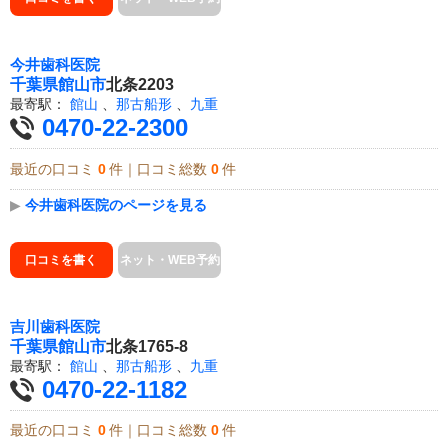
今井歯科医院
千葉県
館山市
北条2203
最寄駅：
館山
、
那古船形
、
九重
0470-22-2300
最近の口コミ
0
件｜口コミ総数
0
件
▶
今井歯科医院のページを見る
口コミを書く
ネット・WEB予約
吉川歯科医院
千葉県
館山市
北条1765-8
最寄駅：
館山
、
那古船形
、
九重
0470-22-1182
最近の口コミ
0
件｜口コミ総数
0
件