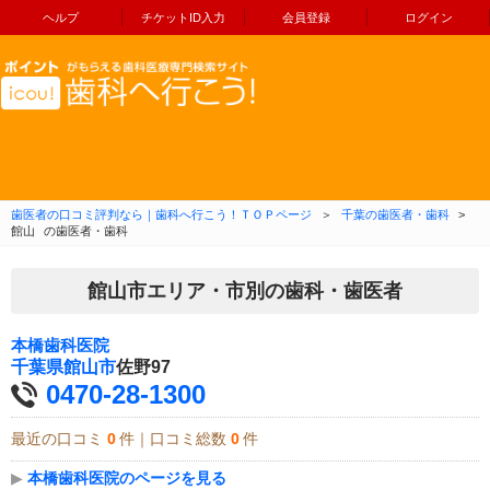
ヘルプ
チケットID入力
会員登録
ログイン
コンテンツへ移動
歯医者の口コミ評判なら｜歯科へ行こう！ＴＯＰページ
＞
千葉の歯医者・歯科
>
館山
の歯医者・歯科
館山市エリア・市別の歯科・歯医者
本橋歯科医院
千葉県
館山市
佐野97
0470-28-1300
最近の口コミ
0
件｜口コミ総数
0
件
▶
本橋歯科医院のページを見る