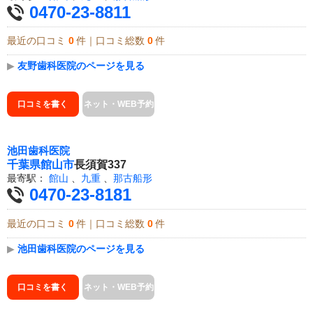
0470-23-8811
最近の口コミ
0
件｜口コミ総数
0
件
▶
友野歯科医院のページを見る
口コミを書く
ネット・WEB予約
池田歯科医院
千葉県
館山市
長須賀337
最寄駅：
館山
、
九重
、
那古船形
0470-23-8181
最近の口コミ
0
件｜口コミ総数
0
件
▶
池田歯科医院のページを見る
口コミを書く
ネット・WEB予約