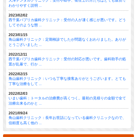
大澤デンタルクリニック：受付や助手、衛生士の方たちはとても親切で
わかりやすく説明 ...
2023/02/02
西千葉パプリカ歯科クリニック：受付の人が凄く感じが悪いです。どう
してそのような態 ...
2023/01/15
角山歯科クリニック：定期検診でしたが問題なくおわりました。ありが
とうございました ...
2022/12/11
西千葉パプリカ歯科クリニック：受付の対応が悪いです。歯科助手の処
置が乱暴で、行か ...
2022/02/15
角山歯科クリニック：いつも丁寧な接客ありがとうございます。とても
丁寧な治療をして ...
2022/02/03
いまい歯科：トータルの治療費が高くつく。最初の見積りの金額で全て
治療出来るのかと ...
2021/09/24
角山歯科クリニック：長年お世話になっている歯科クリニックなので、
信頼度も高く他の ...