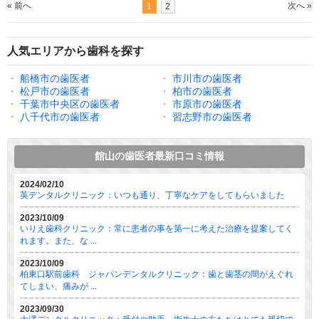
« 前へ
次へ »
1
2
人気エリアから歯科を探す
・
船橋市の歯医者
・
市川市の歯医者
・
松戸市の歯医者
・
柏市の歯医者
・
千葉市中央区の歯医者
・
市原市の歯医者
・
八千代市の歯医者
・
習志野市の歯医者
館山の歯医者最新口コミ情報
2024/02/10
英デンタルクリニック：いつも通り、丁寧なケアをしてもらいました
2023/10/09
いりえ歯科クリニック：常に患者の事を第一に考えた治療を提案してく
れます。また、な ...
2023/10/09
柏東口駅前歯科 ジャパンデンタルクリニック：歯と歯茎の間がえぐれ
てしまい、痛みが ...
2023/09/30