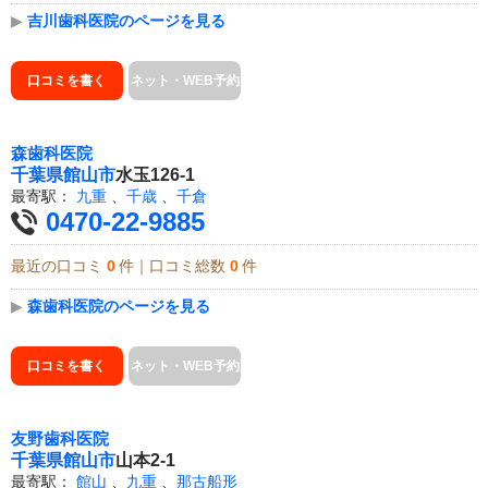
▶
吉川歯科医院のページを見る
口コミを書く
ネット・WEB予約
森歯科医院
千葉県
館山市
水玉126-1
最寄駅：
九重
、
千歳
、
千倉
0470-22-9885
最近の口コミ
0
件｜口コミ総数
0
件
▶
森歯科医院のページを見る
口コミを書く
ネット・WEB予約
友野歯科医院
千葉県
館山市
山本2-1
最寄駅：
館山
、
九重
、
那古船形