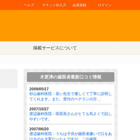
ヘルプ
チケットID入力
会員登録
ログイン
掲載サービスについて
木更津の歯医者最新口コミ情報
2009/05/17
杉山歯科医院：若い先生で優しくて丁寧に説明し
てくれます。また、受付のベテランの方 ...
2007/10/27
渡辺歯科医院：医院長さんがとても気さくで話し
やすいです。
2007/06/20
渡辺歯科医院：うちは子供が歯医者嫌いで口をあ
けるのも大変だったんですが、この歯医 ...