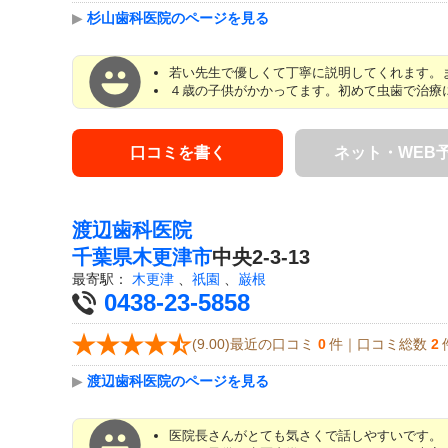
▶
杉山歯科医院のページを見る
若い先生で優しくて丁寧に説明してくれます。
４歳の子供がかかってます。初めて虫歯で治療に
口コミを書く
ネット・WEB
渡辺歯科医院
千葉県
木更津市
中央2-3-13
最寄駅：
木更津
、
祇園
、
巌根
0438-23-5858
(9.00)最近の口コミ
0
件｜口コミ総数
2
▶
渡辺歯科医院のページを見る
医院長さんがとても気さくで話しやすいです。