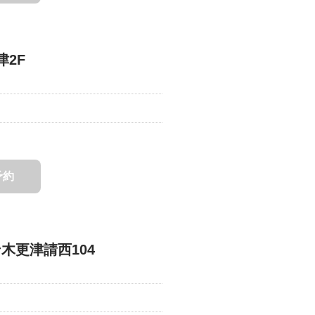
津2F
予約
ン木更津請西104