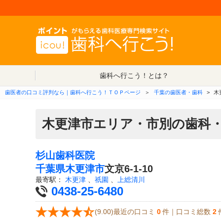
歯科へ行こう！とは？
歯医者の口コミ評判なら｜歯科へ行こう！ＴＯＰページ
＞
千葉の歯医者・歯科
>
木
木更津市エリア・市別の歯科
杉山歯科医院
千葉県
木更津市
文京6-1-10
最寄駅：
木更津
、
祇園
、
上総清川
0438-25-6480
(9.00)最近の口コミ
0
件｜口コミ総数
2