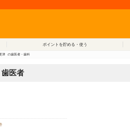
コンテンツへ移動
ポイントを貯める・使う
更津
の歯医者・歯科
・歯医者
件