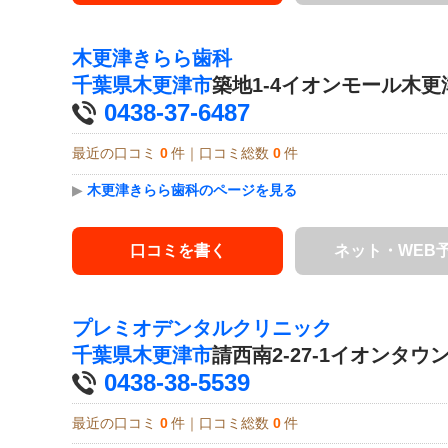
木更津きらら歯科
千葉県
木更津市
築地1-4イオンモール木更
0438-37-6487
最近の口コミ
0
件｜口コミ総数
0
件
▶
木更津きらら歯科のページを見る
口コミを書く
ネット・WEB
プレミオデンタルクリニック
千葉県
木更津市
請西南2-27-1イオンタウ
0438-38-5539
最近の口コミ
0
件｜口コミ総数
0
件