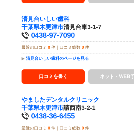
清見台いしい歯科
千葉県
木更津市
清見台東3-1-7
0438-97-7090
最近の口コミ
0
件｜口コミ総数
0
件
▶
清見台いしい歯科のページを見る
口コミを書く
ネット・WEB
やましたデンタルクリニック
千葉県
木更津市
請西南3-2-1
0438-36-6455
最近の口コミ
0
件｜口コミ総数
0
件