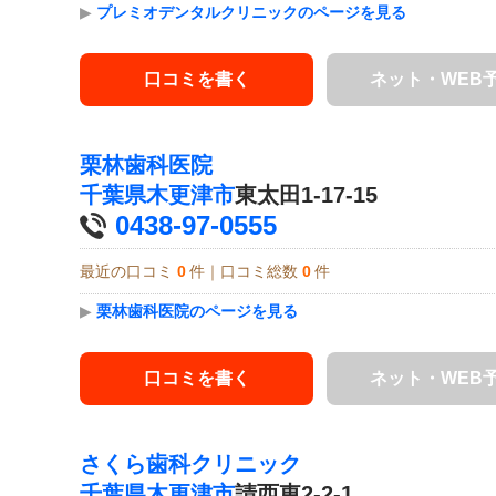
▶
プレミオデンタルクリニックのページを見る
口コミを書く
ネット・WEB
栗林歯科医院
千葉県
木更津市
東太田1-17-15
0438-97-0555
最近の口コミ
0
件｜口コミ総数
0
件
▶
栗林歯科医院のページを見る
口コミを書く
ネット・WEB
さくら歯科クリニック
千葉県
木更津市
請西東2-2-1