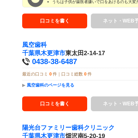
うちは子供が歯医者嫌いで口をあけるのも大変だ
口コミを書く
ネット・WEB
風空歯科
千葉県
木更津市
東太田2-14-17
0438-38-6487
最近の口コミ
0
件｜口コミ総数
0
件
▶
風空歯科のページを見る
口コミを書く
ネット・WEB
陽光台ファミリー歯科クリニック
千葉県
木更津市
畑沢南5-20-19