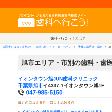
歯科へ行こう！とは？
歯医者の口コミ評判なら｜歯科へ行こう！ＴＯＰページ
＞
千葉の歯医者・歯科
>
旭
旭市エリア・市別の歯科・歯
イオンタウン旭JUN歯科クリニック
千葉県
旭市
イ4337-1イオンタウン旭1F
047-985-5150
最近の口コミ
0
件｜口コミ総数
0
件
▶
イオンタウン旭JUN歯科クリニックのページを見る