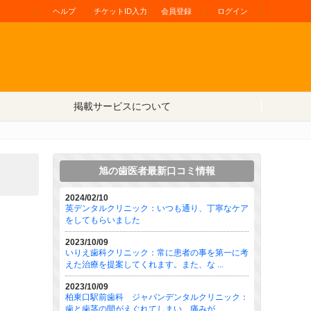
ヘルプ
チケットID入力
会員登録
ログイン
掲載サービスについて
旭の歯医者最新口コミ情報
2024/02/10
英デンタルクリニック：いつも通り、丁寧なケア
をしてもらいました
2023/10/09
いりえ歯科クリニック：常に患者の事を第一に考
えた治療を提案してくれます。また、な ...
2023/10/09
柏東口駅前歯科 ジャパンデンタルクリニック：
歯と歯茎の間がえぐれてしまい、痛みが ...