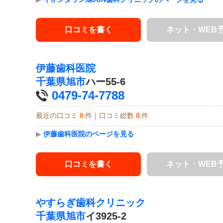
口コミを書く
ネット・WEB
伊藤歯科医院
千葉県
旭市
ハー55-6
0479-74-7788
最近の口コミ
0
件｜口コミ総数
0
件
▶
伊藤歯科医院のページを見る
口コミを書く
ネット・WEB
やすらぎ歯科クリニック
千葉県
旭市
イ3925-2