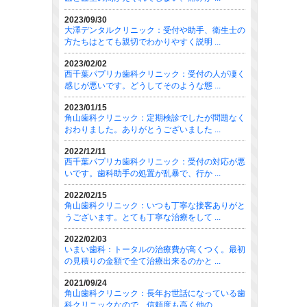
2023/09/30
大澤デンタルクリニック：受付や助手、衛生士の
方たちはとても親切でわかりやすく説明 ...
2023/02/02
西千葉パプリカ歯科クリニック：受付の人が凄く
感じが悪いです。どうしてそのような態 ...
2023/01/15
角山歯科クリニック：定期検診でしたが問題なく
おわりました。ありがとうございました ...
2022/12/11
西千葉パプリカ歯科クリニック：受付の対応が悪
いです。歯科助手の処置が乱暴で、行か ...
2022/02/15
角山歯科クリニック：いつも丁寧な接客ありがと
うございます。とても丁寧な治療をして ...
2022/02/03
いまい歯科：トータルの治療費が高くつく。最初
の見積りの金額で全て治療出来るのかと ...
2021/09/24
角山歯科クリニック：長年お世話になっている歯
科クリニックなので、信頼度も高く他の ...