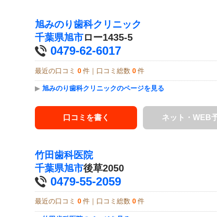
旭みのり歯科クリニック
千葉県
旭市
ロー1435-5
0479-62-6017
最近の口コミ
0
件｜口コミ総数
0
件
▶
旭みのり歯科クリニックのページを見る
口コミを書く
ネット・WEB
竹田歯科医院
千葉県
旭市
後草2050
0479-55-2059
最近の口コミ
0
件｜口コミ総数
0
件