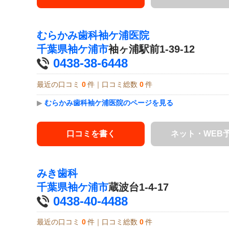
むらかみ歯科袖ケ浦医院
千葉県
袖ケ浦市
袖ヶ浦駅前1-39-12
0438-38-6448
最近の口コミ
0
件｜口コミ総数
0
件
▶
むらかみ歯科袖ケ浦医院のページを見る
口コミを書く
ネット・WEB
みき歯科
千葉県
袖ケ浦市
蔵波台1-4-17
0438-40-4488
最近の口コミ
0
件｜口コミ総数
0
件