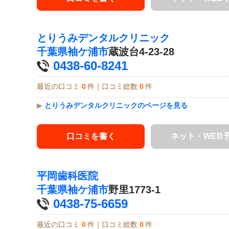
とりうみデンタルクリニック
千葉県
袖ケ浦市
蔵波台4-23-28
0438-60-8241
最近の口コミ
0
件｜口コミ総数
0
件
▶
とりうみデンタルクリニックのページを見る
口コミを書く
ネット・WEB
平岡歯科医院
千葉県
袖ケ浦市
野里1773-1
0438-75-6659
最近の口コミ
0
件｜口コミ総数
0
件