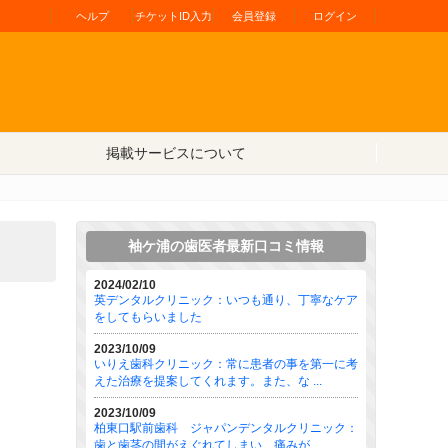
ヘルプ
チケットID入力
会員登録
ログイン
掲載サービスについて
袖ケ浦の歯医者最新口コミ情報
2024/02/10
英デンタルクリニック：いつも通り、丁寧なケア
をしてもらいました
2023/10/09
いりえ歯科クリニック：常に患者の事を第一に考
えた治療を提案してくれます。また、な ...
2023/10/09
柏東口駅前歯科 ジャパンデンタルクリニック：
歯と歯茎の間がえぐれてしまい、痛みが ...