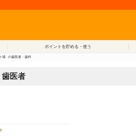
コンテンツへ移動
ポイントを貯める・使う
ケ浦
の歯医者・歯科
・歯医者
件