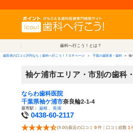
歯科へ行こう！とは？
歯医者の口コミ評判なら｜歯科へ行こう！ＴＯＰページ
＞
千葉の歯医者・歯科
>
袖
袖ケ浦市エリア・市別の歯科
ならわ歯科医院
千葉県
袖ケ浦市
奈良輪2-1-4
最寄駅：
巌根
、
長浦
0438-60-2117
(9.00)最近の口コミ
0
件｜口コミ総数
1