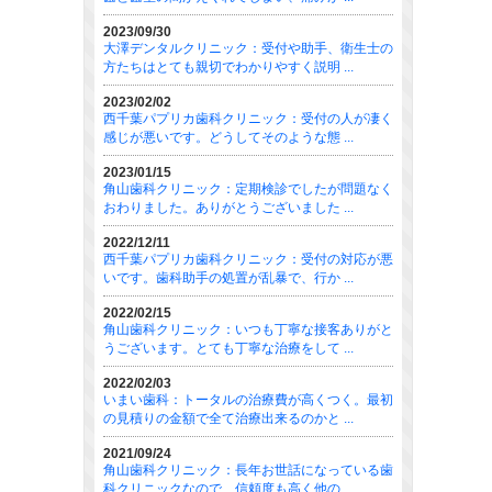
2023/09/30
大澤デンタルクリニック：受付や助手、衛生士の
方たちはとても親切でわかりやすく説明 ...
2023/02/02
西千葉パプリカ歯科クリニック：受付の人が凄く
感じが悪いです。どうしてそのような態 ...
2023/01/15
角山歯科クリニック：定期検診でしたが問題なく
おわりました。ありがとうございました ...
2022/12/11
西千葉パプリカ歯科クリニック：受付の対応が悪
いです。歯科助手の処置が乱暴で、行か ...
2022/02/15
角山歯科クリニック：いつも丁寧な接客ありがと
うございます。とても丁寧な治療をして ...
2022/02/03
いまい歯科：トータルの治療費が高くつく。最初
の見積りの金額で全て治療出来るのかと ...
2021/09/24
角山歯科クリニック：長年お世話になっている歯
科クリニックなので、信頼度も高く他の ...