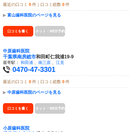
最近の口コミ
0
件｜口コミ総数
0
件
▶
富山歯科医院のページを見る
口コミを書く
ネット・WEB予約
中原歯科医院
千葉県
南房総市
和田町仁我浦19-9
最寄駅：
和田浦
、
南三原
、
江見
0470-47-3301
最近の口コミ
0
件｜口コミ総数
0
件
▶
中原歯科医院のページを見る
口コミを書く
ネット・WEB予約
小原歯科医院