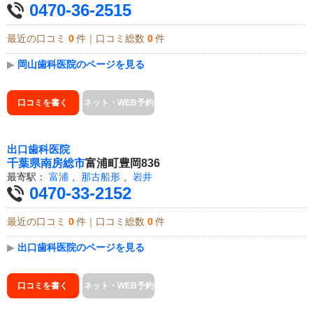
0470-36-2515
最近の口コミ
0
件｜口コミ総数
0
件
▶
岡山歯科医院のページを見る
口コミを書く
ネット・WEB予約
出口歯科医院
千葉県
南房総市
富浦町豊岡836
最寄駅：
富浦
、
那古船形
、
岩井
0470-33-2152
最近の口コミ
0
件｜口コミ総数
0
件
▶
出口歯科医院のページを見る
口コミを書く
ネット・WEB予約