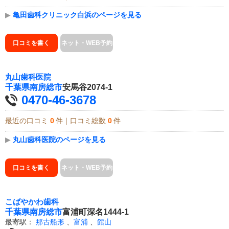
▶
亀田歯科クリニック白浜のページを見る
口コミを書く
ネット・WEB予約
丸山歯科医院
千葉県
南房総市
安馬谷2074-1
0470-46-3678
最近の口コミ
0
件｜口コミ総数
0
件
▶
丸山歯科医院のページを見る
口コミを書く
ネット・WEB予約
こばやかわ歯科
千葉県
南房総市
富浦町深名1444-1
最寄駅：
那古船形
、
富浦
、
館山