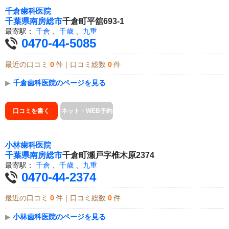
千倉歯科医院
千葉県
南房総市
千倉町平舘693-1
最寄駅：
千倉
、
千歳
、
九重
0470-44-5085
最近の口コミ
0
件｜口コミ総数
0
件
▶
千倉歯科医院のページを見る
口コミを書く
ネット・WEB予約
小林歯科医院
千葉県
南房総市
千倉町瀬戸字椎木原2374
最寄駅：
千倉
、
千歳
、
九重
0470-44-2374
最近の口コミ
0
件｜口コミ総数
0
件
▶
小林歯科医院のページを見る