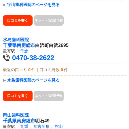
▶
宇山歯科医院のページを見る
口コミを書く
ネット・WEB予約
水島歯科医院
千葉県
南房総市
白浜町白浜2695
最寄駅：
千倉
0470-38-2622
最近の口コミ
0
件｜口コミ総数
0
件
▶
水島歯科医院のページを見る
口コミを書く
ネット・WEB予約
岡山歯科医院
千葉県
南房総市
明石49
最寄駅：
九重
、
那古船形
、
館山