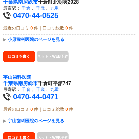
千葉県
南房総市
千倉町北朝夷2928
最寄駅：
千倉
、
千歳
、
九重
0470-44-0525
最近の口コミ
0
件｜口コミ総数
0
件
▶
小原歯科医院のページを見る
口コミを書く
ネット・WEB予約
宇山歯科医院
千葉県
南房総市
千倉町平舘747
最寄駅：
千倉
、
千歳
、
九重
0470-44-0471
最近の口コミ
0
件｜口コミ総数
0
件
▶
宇山歯科医院のページを見る
口コミを書く
ネット・WEB予約