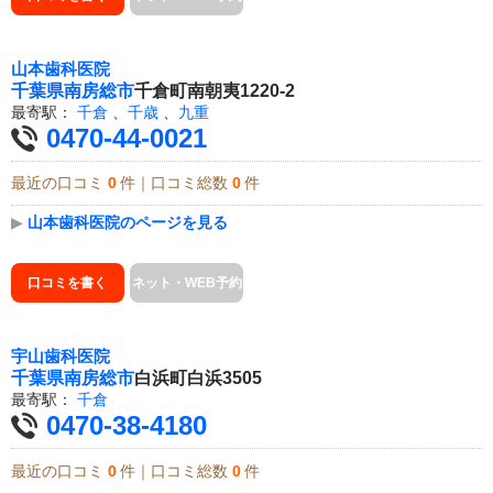
山本歯科医院
千葉県
南房総市
千倉町南朝夷1220-2
最寄駅：
千倉
、
千歳
、
九重
0470-44-0021
最近の口コミ
0
件｜口コミ総数
0
件
▶
山本歯科医院のページを見る
口コミを書く
ネット・WEB予約
宇山歯科医院
千葉県
南房総市
白浜町白浜3505
最寄駅：
千倉
0470-38-4180
最近の口コミ
0
件｜口コミ総数
0
件