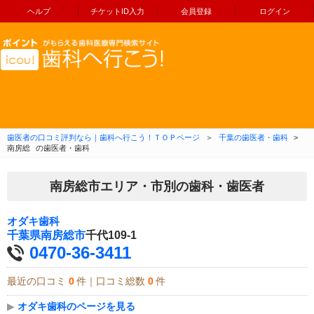
ヘルプ
チケットID入力
会員登録
ログイン
コンテンツへ移動
歯医者の口コミ評判なら｜歯科へ行こう！ＴＯＰページ
＞
千葉の歯医者・歯科
>
南房総
の歯医者・歯科
南房総市エリア・市別の歯科・歯医者
オダキ歯科
千葉県
南房総市
千代109-1
0470-36-3411
最近の口コミ
0
件｜口コミ総数
0
件
▶
オダキ歯科のページを見る