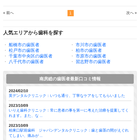
« 前へ
次へ »
1
人気エリアから歯科を探す
・
船橋市の歯医者
・
市川市の歯医者
・
松戸市の歯医者
・
柏市の歯医者
・
千葉市中央区の歯医者
・
市原市の歯医者
・
八千代市の歯医者
・
習志野市の歯医者
南房総の歯医者最新口コミ情報
2024/02/10
英デンタルクリニック：いつも通り、丁寧なケアをしてもらいました
2023/10/09
いりえ歯科クリニック：常に患者の事を第一に考えた治療を提案してく
れます。また、な ...
2023/10/09
柏東口駅前歯科 ジャパンデンタルクリニック：歯と歯茎の間がえぐれ
てしまい、痛みが ...