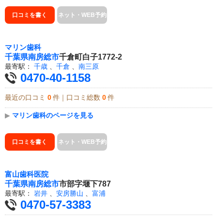
口コミを書く
ネット・WEB予約
マリン歯科
千葉県
南房総市
千倉町白子1772-2
最寄駅：
千歳
、
千倉
、
南三原
0470-40-1158
最近の口コミ
0
件｜口コミ総数
0
件
▶
マリン歯科のページを見る
口コミを書く
ネット・WEB予約
富山歯科医院
千葉県
南房総市
市部字堰下787
最寄駅：
岩井
、
安房勝山
、
富浦
0470-57-3383