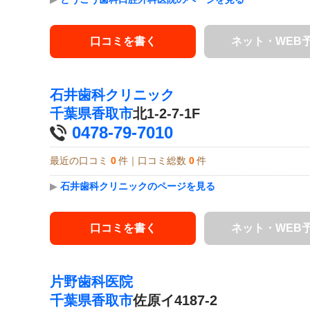
口コミを書く
ネット・WEB
石井歯科クリニック
千葉県
香取市
北1-2-7-1F
0478-79-7010
最近の口コミ
0
件｜口コミ総数
0
件
▶
石井歯科クリニックのページを見る
口コミを書く
ネット・WEB
片野歯科医院
千葉県
香取市
佐原イ4187-2