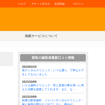
ヘルプ
チケットID入力
会員登録
ログイン
掲載サービスについて
香取の歯医者最新口コミ情報
2024/02/10
英デンタルクリニック：いつも通り、丁寧なケア
をしてもらいました
2023/10/09
いりえ歯科クリニック：常に患者の事を第一に考
えた治療を提案してくれます。また、な ...
2023/10/09
柏東口駅前歯科 ジャパンデンタルクリニック：
歯と歯茎の間がえぐれてしまい、痛みが ...