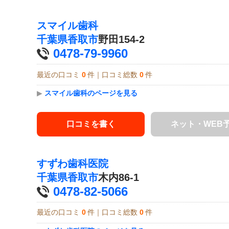
スマイル歯科
千葉県
香取市
野田154-2
0478-79-9960
最近の口コミ
0
件｜口コミ総数
0
件
▶
スマイル歯科のページを見る
口コミを書く
ネット・WEB
すずわ歯科医院
千葉県
香取市
木内86-1
0478-82-5066
最近の口コミ
0
件｜口コミ総数
0
件