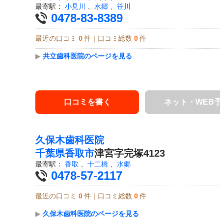
最寄駅：
小見川
、
水郷
、
笹川
0478-83-8389
最近の口コミ
0
件｜口コミ総数
0
件
▶
共立歯科医院のページを見る
口コミを書く
ネット・WEB
久保木歯科医院
千葉県
香取市
津宮字完塚4123
最寄駅：
香取
、
十二橋
、
水郷
0478-57-2117
最近の口コミ
0
件｜口コミ総数
0
件
▶
久保木歯科医院のページを見る