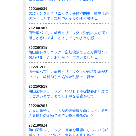
2023/09/30
大澤デンタルクリニック：受付や助手、衛生士の
方たちはとても親切でわかりやすく説明 ...
2023/02/02
西千葉パプリカ歯科クリニック：受付の人が凄く
感じが悪いです。どうしてそのような態 ...
2023/01/15
角山歯科クリニック：定期検診でしたが問題なく
おわりました。ありがとうございました ...
2022/12/11
西千葉パプリカ歯科クリニック：受付の対応が悪
いです。歯科助手の処置が乱暴で、行か ...
2022/02/15
角山歯科クリニック：いつも丁寧な接客ありがと
うございます。とても丁寧な治療をして ...
2022/02/03
いまい歯科：トータルの治療費が高くつく。最初
の見積りの金額で全て治療出来るのかと ...
2021/09/24
角山歯科クリニック：長年お世話になっている歯
科クリニックなので、信頼度も高く他の ...