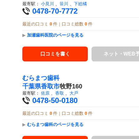
最寄駅：
小見川
、
笹川
、
下総橘
0478-70-7772
最近の口コミ
0
件｜口コミ総数
0
件
▶
加瀬歯科医院のページを見る
口コミを書く
ネット・WEB
むらまつ歯科
千葉県
香取市
牧野160
最寄駅：
佐原
、
香取
、
大戸
0478-50-0180
最近の口コミ
0
件｜口コミ総数
0
件
▶
むらまつ歯科のページを見る