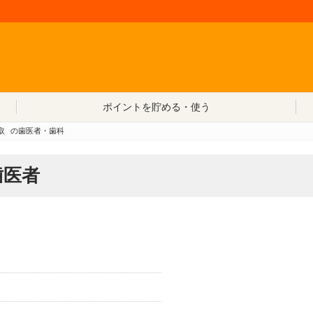
コンテンツへ移動
ポイントを貯める・使う
取
の歯医者・歯科
歯医者