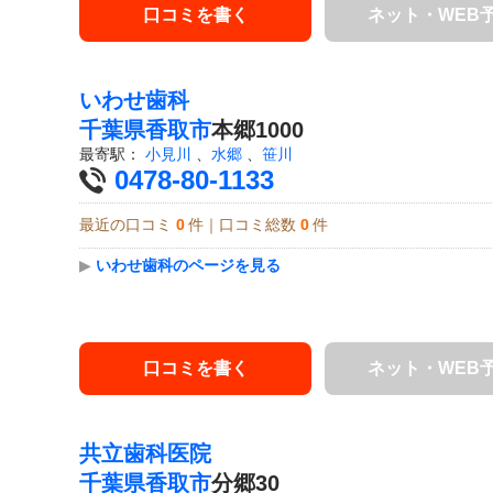
口コミを書く
ネット・WEB
いわせ歯科
千葉県
香取市
本郷1000
最寄駅：
小見川
、
水郷
、
笹川
0478-80-1133
最近の口コミ
0
件｜口コミ総数
0
件
▶
いわせ歯科のページを見る
口コミを書く
ネット・WEB
共立歯科医院
千葉県
香取市
分郷30