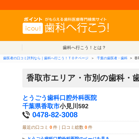
歯科へ行こう！とは？
歯医者の口コミ評判なら｜歯科へ行こう！ＴＯＰページ
＞
千葉の歯医者・歯科
>
香
香取市エリア・市別の歯科・
とうごう歯科口腔外科医院
千葉県
香取市
小見川592
0478-82-3008
最近の口コミ
0
件｜口コミ総数
0
件
▶
とうごう歯科口腔外科医院のページを見る