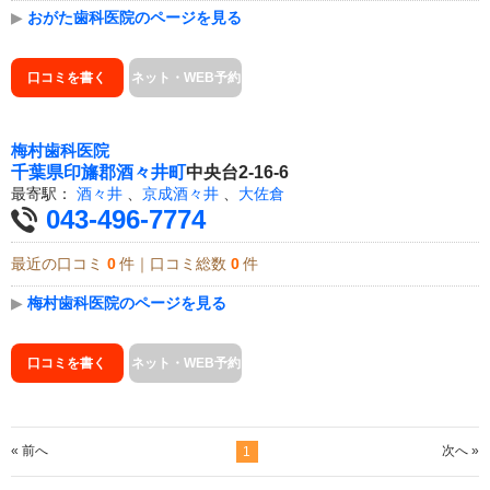
▶
おがた歯科医院のページを見る
口コミを書く
ネット・WEB予約
梅村歯科医院
千葉県
印旛郡酒々井町
中央台2-16-6
最寄駅：
酒々井
、
京成酒々井
、
大佐倉
043-496-7774
最近の口コミ
0
件｜口コミ総数
0
件
▶
梅村歯科医院のページを見る
口コミを書く
ネット・WEB予約
« 前へ
次へ »
1