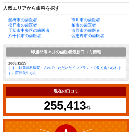
人気エリアから歯科を探す
・
船橋市の歯医者
・
市川市の歯医者
・
松戸市の歯医者
・
柏市の歯医者
・
千葉市中央区の歯医者
・
市原市の歯医者
・
八千代市の歯医者
・
習志野市の歯医者
印旛郡酒々井の歯医者最新口コミ情報
2008/11/15
しすい駅前歯科医院：入れていただいたインプラントで良く食べられま
す。院長先生もお ...
現在の口コミ
255,413
件