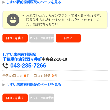
▶
しすい駅前歯科医院のページを見る
入れていただいたインプラントで良く食べられます。
院長先生もお話しやすい方ですし良かったです。ま
た、検診に寄らせてい ...
口コミを書く
ネット・WEB予約
口コミ
しすい未来歯科医院
千葉県
印旛郡酒々井町
中央台2-18-18
043-235-7266
最近の口コミ
0
件｜口コミ総数
0
件
▶
しすい未来歯科医院のページを見る
口コミを書く
ネット・WEB予約