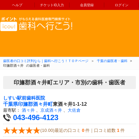
ヘルプ
チケットID入力
会員登録
ログイン
コンテンツへ移動
歯医者の口コミ評判なら｜歯科へ行こう！ＴＯＰページ
＞
千葉の歯医者・歯科
>
印旛郡酒々井
の歯医者・歯科
印旛郡酒々井町エリア・市別の歯科・歯医者
しすい駅前歯科医院
千葉県
印旛郡酒々井町
東酒々井1-1-12
最寄駅：
酒々井
、
京成酒々井
、
大佐倉
043-496-4123
(10.00)最近の口コミ
0
件｜口コミ総数
1
件