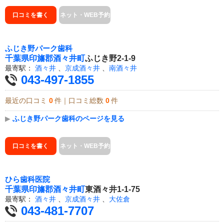
口コミを書く
ネット・WEB予約
ふじき野パーク歯科
千葉県
印旛郡酒々井町
ふじき野2-1-9
最寄駅：
酒々井
、
京成酒々井
、
南酒々井
043-497-1855
最近の口コミ
0
件｜口コミ総数
0
件
▶
ふじき野パーク歯科のページを見る
口コミを書く
ネット・WEB予約
ひら歯科医院
千葉県
印旛郡酒々井町
東酒々井1-1-75
最寄駅：
酒々井
、
京成酒々井
、
大佐倉
043-481-7707