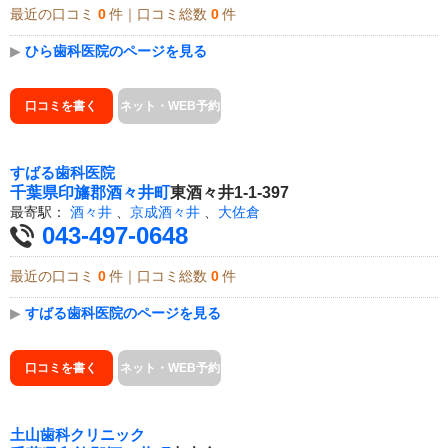
最近の口コミ
0
件｜口コミ総数
0
件
▶
ひら歯科医院のページを見る
口コミを書く
ネット・WEB予約
すばる歯科医院
千葉県
印旛郡酒々井町
東酒々井1-1-397
最寄駅：
酒々井
、
京成酒々井
、
大佐倉
043-497-0648
最近の口コミ
0
件｜口コミ総数
0
件
▶
すばる歯科医院のページを見る
口コミを書く
ネット・WEB予約
土山歯科クリニック