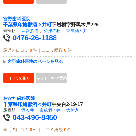
宮野歯科医院
千葉県
印旛郡酒々井町
下岩橋字野馬木戸226
最寄駅：
宗吾参道
、
公津の杜
、
京成酒々井
0476-26-1188
最近の口コミ
0
件｜口コミ総数
0
件
▶
宮野歯科医院のページを見る
口コミを書く
ネット・WEB予約
おがた歯科医院
千葉県
印旛郡酒々井町
中央台2-19-17
最寄駅：
酒々井
、
京成酒々井
、
大佐倉
043-496-8450
最近の口コミ
0
件｜口コミ総数
0
件