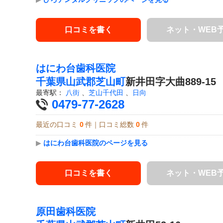
口コミを書く
ネット・WEB
はにわ台歯科医院
千葉県
山武郡芝山町
新井田字大曲889-15
最寄駅：
八街
、
芝山千代田
、
日向
0479-77-2628
最近の口コミ
0
件｜口コミ総数
0
件
▶
はにわ台歯科医院のページを見る
口コミを書く
ネット・WEB
原田歯科医院