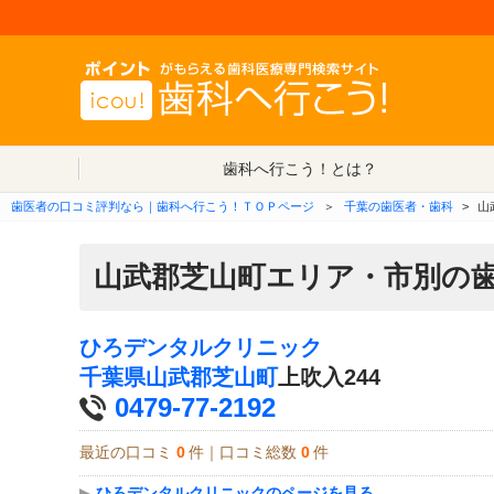
歯科へ行こう！とは？
歯医者の口コミ評判なら｜歯科へ行こう！ＴＯＰページ
＞
千葉の歯医者・歯科
>
山
山武郡芝山町エリア・市別の
ひろデンタルクリニック
千葉県
山武郡芝山町
上吹入244
0479-77-2192
最近の口コミ
0
件｜口コミ総数
0
件
▶
ひろデンタルクリニックのページを見る