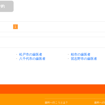
予約
1
・
松戸市の歯医者
・
柏市の歯医者
・
八千代市の歯医者
・
習志野市の歯医者
歯科へ行こうとは？
歯科への