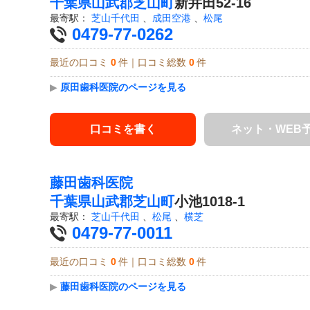
千葉県
山武郡芝山町
新井田52-16
最寄駅：
芝山千代田
、
成田空港
、
松尾
0479-77-0262
最近の口コミ
0
件｜口コミ総数
0
件
▶
原田歯科医院のページを見る
口コミを書く
ネット・WEB
藤田歯科医院
千葉県
山武郡芝山町
小池1018-1
最寄駅：
芝山千代田
、
松尾
、
横芝
0479-77-0011
最近の口コミ
0
件｜口コミ総数
0
件
▶
藤田歯科医院のページを見る