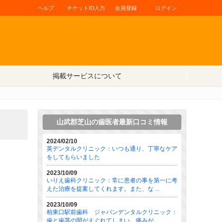
ヘルプ
チケットID入力
会員登録
ログイン
掲載サービスについて
山武郡芝山の歯医者最新口コミ情報
2024/02/10
英デンタルクリニック：いつも通り、丁寧なケア
をしてもらいました
2023/10/09
いりえ歯科クリニック：常に患者の事を第一に考
えた治療を提案してくれます。また、な ...
2023/10/09
柏東口駅前歯科 ジャパンデンタルクリニック：
歯と歯茎の間がえぐれてしまい、痛みが ...