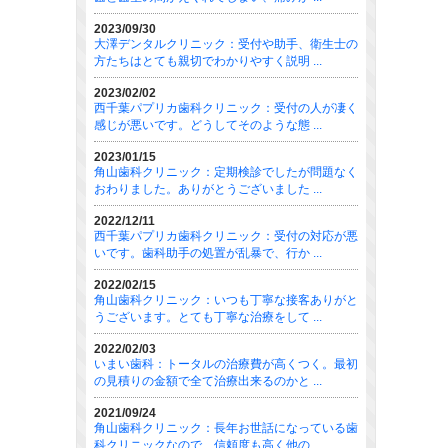
2023/09/30
大澤デンタルクリニック：受付や助手、衛生士の
方たちはとても親切でわかりやすく説明 ...
2023/02/02
西千葉パプリカ歯科クリニック：受付の人が凄く
感じが悪いです。どうしてそのような態 ...
2023/01/15
角山歯科クリニック：定期検診でしたが問題なく
おわりました。ありがとうございました ...
2022/12/11
西千葉パプリカ歯科クリニック：受付の対応が悪
いです。歯科助手の処置が乱暴で、行か ...
2022/02/15
角山歯科クリニック：いつも丁寧な接客ありがと
うございます。とても丁寧な治療をして ...
2022/02/03
いまい歯科：トータルの治療費が高くつく。最初
の見積りの金額で全て治療出来るのかと ...
2021/09/24
角山歯科クリニック：長年お世話になっている歯
科クリニックなので、信頼度も高く他の ...