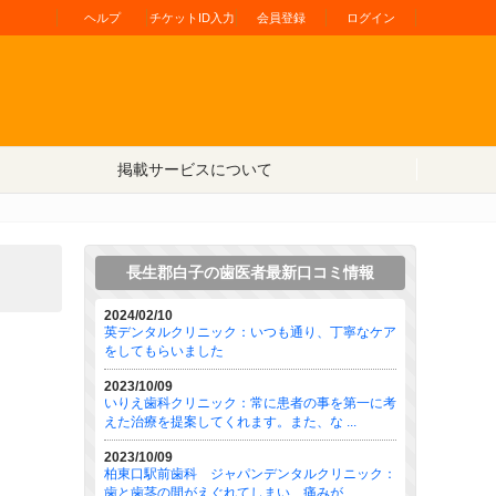
ヘルプ
チケットID入力
会員登録
ログイン
掲載サービスについて
長生郡白子の歯医者最新口コミ情報
2024/02/10
英デンタルクリニック：いつも通り、丁寧なケア
をしてもらいました
2023/10/09
いりえ歯科クリニック：常に患者の事を第一に考
えた治療を提案してくれます。また、な ...
2023/10/09
柏東口駅前歯科 ジャパンデンタルクリニック：
歯と歯茎の間がえぐれてしまい、痛みが ...