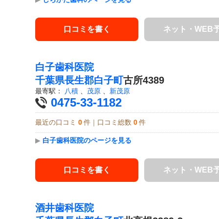
口コミを書く
ネット・WEB
白子歯科医院
千葉県
長生郡白子町
古所4389
最寄駅：
八積
、
茂原
、
新茂原
0475-33-1182
最近の口コミ
0
件｜口コミ総数
0
件
▶
白子歯科医院のページを見る
口コミを書く
ネット・WEB
酒井歯科医院