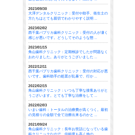
2023/09/30
大澤デンタルクリニック：受付や助手、衛生士の
方たちはとても親切でわかりやすく説明 ...
2023/02/02
西千葉パプリカ歯科クリニック：受付の人が凄く
感じが悪いです。どうしてそのような態 ...
2023/01/15
角山歯科クリニック：定期検診でしたが問題なく
おわりました。ありがとうございました ...
2022/12/11
西千葉パプリカ歯科クリニック：受付の対応が悪
いです。歯科助手の処置が乱暴で、行か ...
2022/02/15
角山歯科クリニック：いつも丁寧な接客ありがと
うございます。とても丁寧な治療をして ...
2022/02/03
いまい歯科：トータルの治療費が高くつく。最初
の見積りの金額で全て治療出来るのかと ...
2021/09/24
角山歯科クリニック：長年お世話になっている歯
科クリニックなので、信頼度も高く他の ...