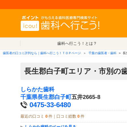
歯科へ行こう！とは？
歯医者の口コミ評判なら｜歯科へ行こう！ＴＯＰページ
＞
千葉の歯医者・歯科
>
長
長生郡白子町エリア・市別の
しらかた歯科
千葉県
長生郡白子町
五井2665-8
0475-33-6480
最近の口コミ
0
件｜口コミ総数
0
件
▶
しらかた歯科のページを見る