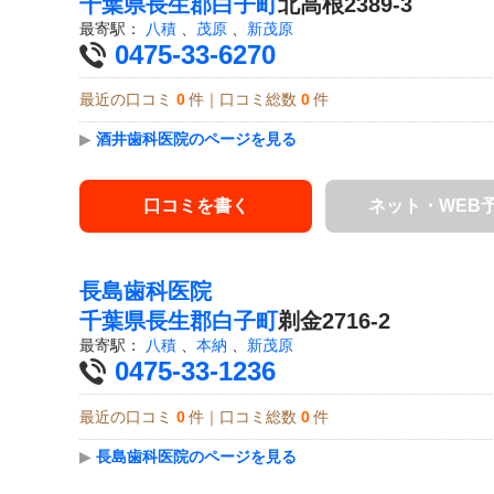
千葉県
長生郡白子町
北高根2389-3
最寄駅：
八積
、
茂原
、
新茂原
0475-33-6270
最近の口コミ
0
件｜口コミ総数
0
件
▶
酒井歯科医院のページを見る
口コミを書く
ネット・WEB
長島歯科医院
千葉県
長生郡白子町
剃金2716-2
最寄駅：
八積
、
本納
、
新茂原
0475-33-1236
最近の口コミ
0
件｜口コミ総数
0
件
▶
長島歯科医院のページを見る