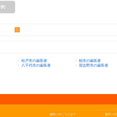
予約
1
・
松戸市の歯医者
・
柏市の歯医者
・
八千代市の歯医者
・
習志野市の歯医者
歯科へ行こうとは？
歯科への