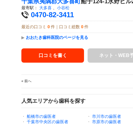
千葉県
夷隅郡大多喜町
船子124-1水野ビル
最寄駅：
大多喜
、
小谷松
0470-82-3411
最近の口コミ
0
件｜口コミ総数
0
件
▶
おおたき歯科医院のページを見る
口コミを書く
ネット・WEB
« 前へ
人気エリアから歯科を探す
・
船橋市の歯医者
・
市川市の歯医者
・
千葉市中央区の歯医者
・
市原市の歯医者