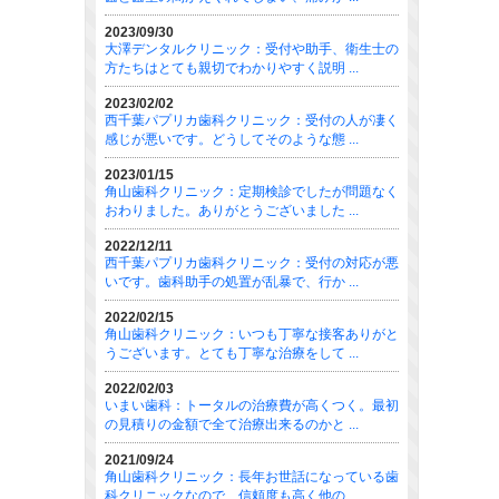
2023/09/30
大澤デンタルクリニック：受付や助手、衛生士の
方たちはとても親切でわかりやすく説明 ...
2023/02/02
西千葉パプリカ歯科クリニック：受付の人が凄く
感じが悪いです。どうしてそのような態 ...
2023/01/15
角山歯科クリニック：定期検診でしたが問題なく
おわりました。ありがとうございました ...
2022/12/11
西千葉パプリカ歯科クリニック：受付の対応が悪
いです。歯科助手の処置が乱暴で、行か ...
2022/02/15
角山歯科クリニック：いつも丁寧な接客ありがと
うございます。とても丁寧な治療をして ...
2022/02/03
いまい歯科：トータルの治療費が高くつく。最初
の見積りの金額で全て治療出来るのかと ...
2021/09/24
角山歯科クリニック：長年お世話になっている歯
科クリニックなので、信頼度も高く他の ...