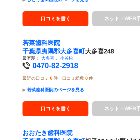
口コミを書く
ネット・WEB
若菜歯科医院
千葉県
夷隅郡大多喜町
大多喜248
最寄駅：
大多喜
、
小谷松
0470-82-2918
最近の口コミ
0
件｜口コミ総数
0
件
▶
若菜歯科医院のページを見る
口コミを書く
ネット・WEB
おおたき歯科医院