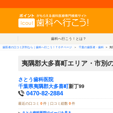
歯科へ行こう！とは？
歯医者の口コミ評判なら｜歯科へ行こう！ＴＯＰページ
＞
千葉の歯医者・歯科
>
夷
夷隅郡大多喜町エリア・市別
さとう歯科医院
千葉県
夷隅郡大多喜町
新丁99
0470-82-2884
最近の口コミ
0
件｜口コミ総数
0
件
▶
さとう歯科医院のページを見る