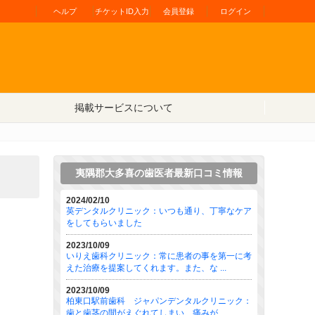
ヘルプ
チケットID入力
会員登録
ログイン
掲載サービスについて
夷隅郡大多喜の歯医者最新口コミ情報
2024/02/10
英デンタルクリニック：いつも通り、丁寧なケア
をしてもらいました
2023/10/09
いりえ歯科クリニック：常に患者の事を第一に考
えた治療を提案してくれます。また、な ...
2023/10/09
柏東口駅前歯科 ジャパンデンタルクリニック：
歯と歯茎の間がえぐれてしまい、痛みが ...