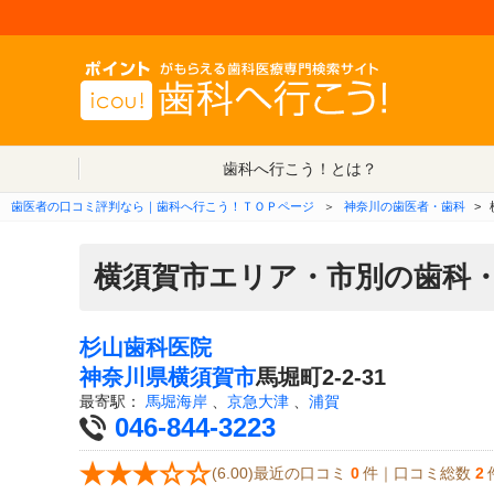
歯科へ行こう！とは？
歯医者の口コミ評判なら｜歯科へ行こう！ＴＯＰページ
＞
神奈川の歯医者・歯科
>
横須賀市エリア・市別の歯科
杉山歯科医院
神奈川県
横須賀市
馬堀町2-2-31
最寄駅：
馬堀海岸
、
京急大津
、
浦賀
046-844-3223
(6.00)最近の口コミ
0
件｜口コミ総数
2