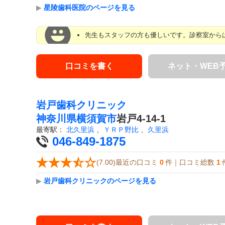
▶
星陵歯科医院のページを見る
先生もスタッフの方も優しいです。診察室からは
口コミを書く
ネット・WEB
岩戸歯科クリニック
神奈川県
横須賀市
岩戸4-14-1
最寄駅：
北久里浜
、
ＹＲＰ野比
、
久里浜
046-849-1875
(7.00)最近の口コミ
0
件｜口コミ総数
1
▶
岩戸歯科クリニックのページを見る