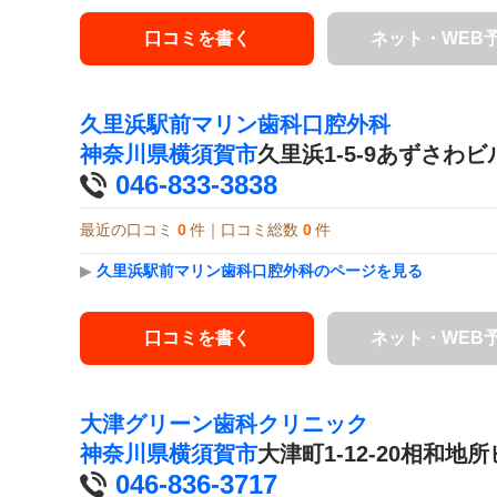
口コミを書く
ネット・WEB
久里浜駅前マリン歯科口腔外科
神奈川県
横須賀市
久里浜1-5-9あずさわビ
046-833-3838
最近の口コミ
0
件｜口コミ総数
0
件
▶
久里浜駅前マリン歯科口腔外科のページを見る
口コミを書く
ネット・WEB
大津グリーン歯科クリニック
神奈川県
横須賀市
大津町1-12-20相和地所
046-836-3717