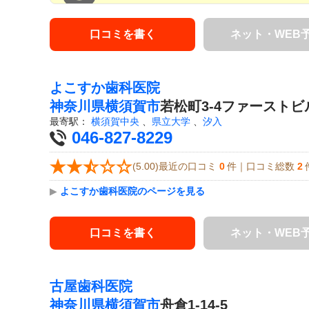
口コミを書く
ネット・WEB
よこすか歯科医院
神奈川県
横須賀市
若松町3-4ファーストビ
最寄駅：
横須賀中央
、
県立大学
、
汐入
046-827-8229
(5.00)最近の口コミ
0
件｜口コミ総数
2
▶
よこすか歯科医院のページを見る
口コミを書く
ネット・WEB
古屋歯科医院
神奈川県
横須賀市
舟倉1-14-5