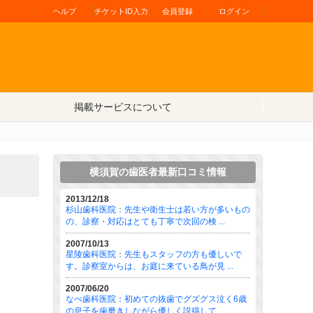
ヘルプ
チケットID入力
会員登録
ログイン
掲載サービスについて
横須賀の歯医者最新口コミ情報
2013/12/18
杉山歯科医院：先生や衛生士は若い方が多いもの
の、診察・対応はとても丁寧で次回の検 ...
2007/10/13
星陵歯科医院：先生もスタッフの方も優しいで
す。診察室からは、お庭に来ている鳥が見 ...
2007/06/20
なべ歯科医院：初めての抜歯でグズグス泣く6歳
の息子を歯磨きしながら優しく説得して ...