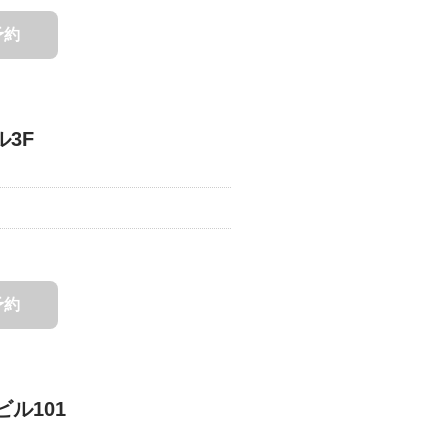
予約
ル3F
予約
ビル101