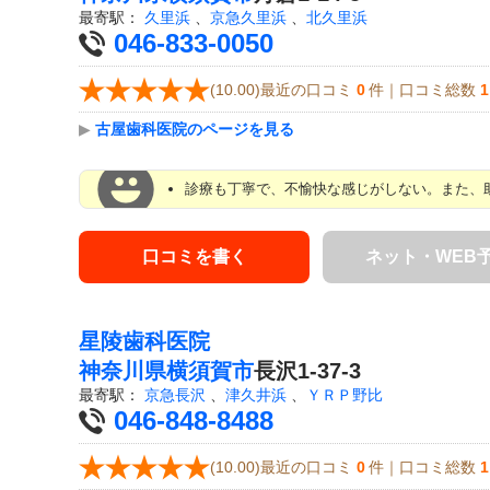
最寄駅：
久里浜
、
京急久里浜
、
北久里浜
046-833-0050
(10.00)最近の口コミ
0
件｜口コミ総数
1
▶
古屋歯科医院のページを見る
診療も丁寧で、不愉快な感じがしない。また、助
口コミを書く
ネット・WEB
星陵歯科医院
神奈川県
横須賀市
長沢1-37-3
最寄駅：
京急長沢
、
津久井浜
、
ＹＲＰ野比
046-848-8488
(10.00)最近の口コミ
0
件｜口コミ総数
1