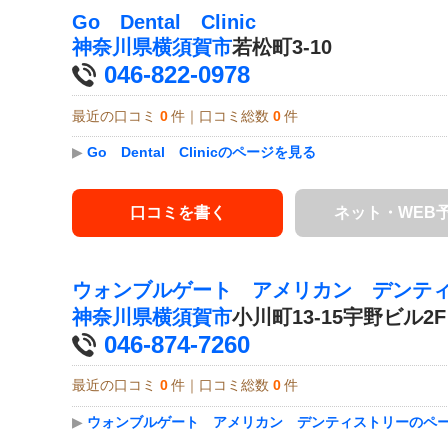
Go Dental Clinic
神奈川県
横須賀市
若松町3-10
046-822-0978
最近の口コミ
0
件｜口コミ総数
0
件
▶
Go Dental Clinicのページを見る
口コミを書く
ネット・WEB
ウォンブルゲート アメリカン デンテ
神奈川県
横須賀市
小川町13-15宇野ビル2F
046-874-7260
最近の口コミ
0
件｜口コミ総数
0
件
▶
ウォンブルゲート アメリカン デンティストリーのペ