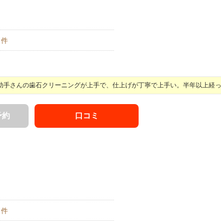
件
手さんの歯石クリーニングが上手で、仕上げが丁寧で上手い。半年以上経って 
予約
口コミ
件