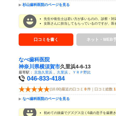
▶
杉山歯科医院のページを見る
先生や衛生士は若い方が多いものの、診察・対応
女医さんに担当してもらっているのですが、医者
口コミを書く
ネット・WEB
なべ歯科医院
神奈川県
横須賀市
久里浜4-6-13
最寄駅：
京急久里浜
、
久里浜
、
ＹＲＰ野比
046-833-4184
(10.00)最近の口コミ
0
件｜口コミ総数
1
▶
なべ歯科医院のページを見る
初めての抜歯でグズグス泣く6歳の息子を歯磨き