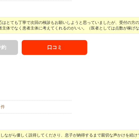
はとても丁寧で次回の検診もお願いしようと思っていましたが、受付の方の対 
主体でなく患者主体に考えてくれるのがいい。（医者としては点数が稼げなく 
予約
口コミ
件
しながら優しく説得してくださり、息子が納得するまで親切な声かけを続けて .