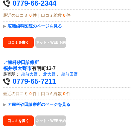
0779-66-2344
最近の口コミ
0
件｜口コミ総数
0
件
▶
広瀬歯科医院のページを見る
口コミを書く
ネット・WEB予約
ア歯科砂田診療所
福井県
大野市
有明町13-7
最寄駅：
越前大野
、
北大野
、
越前田野
0779-65-7211
最近の口コミ
0
件｜口コミ総数
0
件
▶
ア歯科砂田診療所のページを見る
口コミを書く
ネット・WEB予約