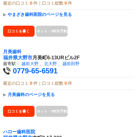
最近の口コミ
0
件｜口コミ総数
0
件
▶
やまざき歯科医院のページを見る
口コミを書く
ネット・WEB予約
月美歯科
福井県
大野市
月美町6-13URビル2F
最寄駅：
越前大野
、
北大野
、
越前田野
0779-65-6591
最近の口コミ
0
件｜口コミ総数
0
件
▶
月美歯科のページを見る
口コミを書く
ネット・WEB予約
ハロー歯科医院