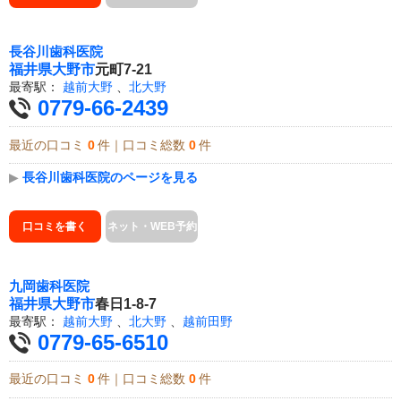
長谷川歯科医院
福井県
大野市
元町7-21
最寄駅：
越前大野
、
北大野
0779-66-2439
最近の口コミ
0
件｜口コミ総数
0
件
▶
長谷川歯科医院のページを見る
口コミを書く
ネット・WEB予約
九岡歯科医院
福井県
大野市
春日1-8-7
最寄駅：
越前大野
、
北大野
、
越前田野
0779-65-6510
最近の口コミ
0
件｜口コミ総数
0
件