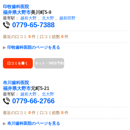
印牧歯科医院
福井県
大野市
美川町5-9
最寄駅：
越前大野
、
北大野
、
越前田野
0779-65-7388
最近の口コミ
0
件｜口コミ総数
0
件
▶
印牧歯科医院のページを見る
口コミを書く
ネット・WEB予約
布川歯科医院
福井県
大野市
元町5-21
最寄駅：
越前大野
、
北大野
0779-66-2766
最近の口コミ
0
件｜口コミ総数
0
件
▶
布川歯科医院のページを見る