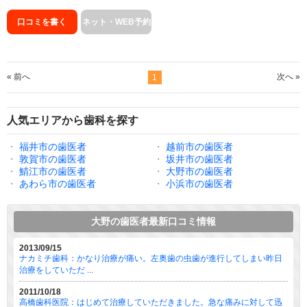
口コミを書く
ネット・WEB予約
« 前へ
次へ »
1
人気エリアから歯科を探す
・
福井市の歯医者
・
越前市の歯医者
・
敦賀市の歯医者
・
坂井市の歯医者
・
鯖江市の歯医者
・
大野市の歯医者
・
あわら市の歯医者
・
小浜市の歯医者
大野の歯医者最新口コミ情報
2013/09/15
ナカミチ歯科：かなり治療が痛い。左奥歯の虫歯が進行してしまい昨日
治療をしていただ ...
2011/10/18
高橋歯科医院：はじめて治療していただきました。急な痛みに対して迅