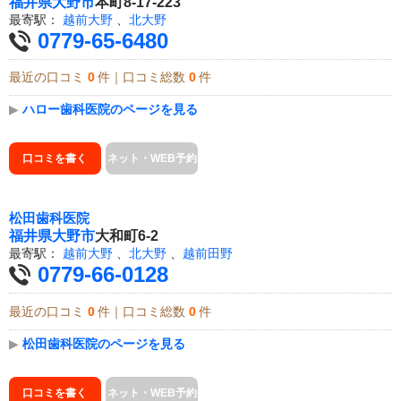
福井県
大野市
本町8-17-223
最寄駅：
越前大野
、
北大野
0779-65-6480
最近の口コミ
0
件｜口コミ総数
0
件
▶
ハロー歯科医院のページを見る
口コミを書く
ネット・WEB予約
松田歯科医院
福井県
大野市
大和町6-2
最寄駅：
越前大野
、
北大野
、
越前田野
0779-66-0128
最近の口コミ
0
件｜口コミ総数
0
件
▶
松田歯科医院のページを見る
口コミを書く
ネット・WEB予約