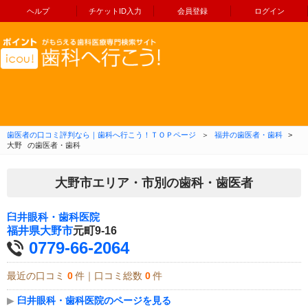
ヘルプ
チケットID入力
会員登録
ログイン
コンテンツへ移動
歯医者の口コミ評判なら｜歯科へ行こう！ＴＯＰページ
＞
福井の歯医者・歯科
>
大野
の歯医者・歯科
大野市エリア・市別の歯科・歯医者
臼井眼科・歯科医院
福井県
大野市
元町9-16
0779-66-2064
最近の口コミ
0
件｜口コミ総数
0
件
▶
臼井眼科・歯科医院のページを見る