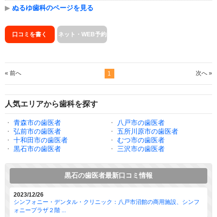
▶
ぬるゆ歯科のページを見る
口コミを書く
ネット・WEB予約
« 前へ
次へ »
1
人気エリアから歯科を探す
・
青森市の歯医者
・
八戸市の歯医者
・
弘前市の歯医者
・
五所川原市の歯医者
・
十和田市の歯医者
・
むつ市の歯医者
・
黒石市の歯医者
・
三沢市の歯医者
黒石の歯医者最新口コミ情報
2023/12/26
シンフォニー・デンタル・クリニック：八戸市沼館の商用施設、シンフ
ォニープラザ２階 ...