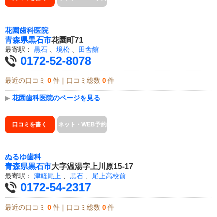
花園歯科医院
青森県
黒石市
花園町71
最寄駅：
黒石
、
境松
、
田舎館
0172-52-8078
最近の口コミ
0
件｜口コミ総数
0
件
▶
花園歯科医院のページを見る
口コミを書く
ネット・WEB予約
ぬるゆ歯科
青森県
黒石市
大字温湯字上川原15-17
最寄駅：
津軽尾上
、
黒石
、
尾上高校前
0172-54-2317
最近の口コミ
0
件｜口コミ総数
0
件