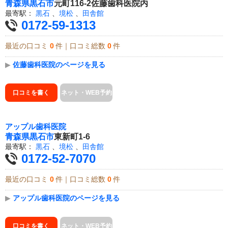
青森県
黒石市
元町116-2佐藤歯科医院内
最寄駅：
黒石
、
境松
、
田舎館
0172-59-1313
最近の口コミ
0
件｜口コミ総数
0
件
▶
佐藤歯科医院のページを見る
口コミを書く
ネット・WEB予約
アップル歯科医院
青森県
黒石市
東新町1-6
最寄駅：
黒石
、
境松
、
田舎館
0172-52-7070
最近の口コミ
0
件｜口コミ総数
0
件
▶
アップル歯科医院のページを見る
口コミを書く
ネット・WEB予約