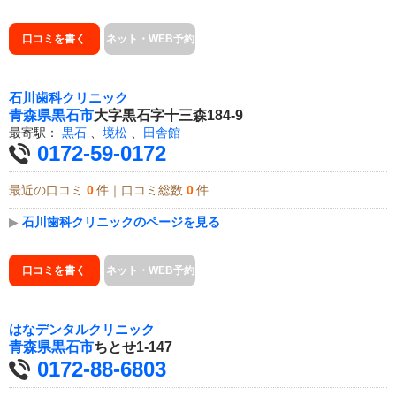
口コミを書く
ネット・WEB予約
石川歯科クリニック
青森県
黒石市
大字黒石字十三森184-9
最寄駅：
黒石
、
境松
、
田舎館
0172-59-0172
最近の口コミ
0
件｜口コミ総数
0
件
▶
石川歯科クリニックのページを見る
口コミを書く
ネット・WEB予約
はなデンタルクリニック
青森県
黒石市
ちとせ1-147
0172-88-6803