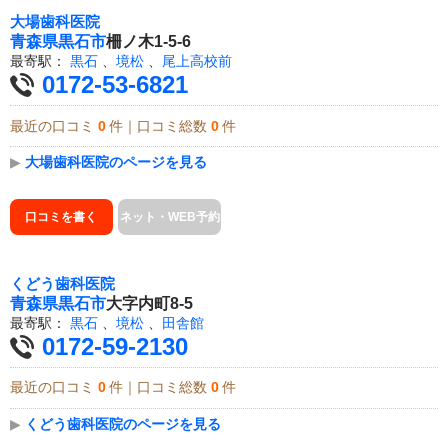
大場歯科医院
青森県
黒石市
柵ノ木1-5-6
最寄駅：
黒石
、
境松
、
尾上高校前
0172-53-6821
最近の口コミ
0
件｜口コミ総数
0
件
▶
大場歯科医院のページを見る
口コミを書く
ネット・WEB予約
くどう歯科医院
青森県
黒石市
大字内町8-5
最寄駅：
黒石
、
境松
、
田舎館
0172-59-2130
最近の口コミ
0
件｜口コミ総数
0
件
▶
くどう歯科医院のページを見る