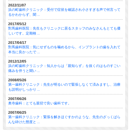
2022/11/07
浜の町歯科クリニック：受付で症状を確認され小さすぎる声で何言って
るかわからず、聞 ...
2017/05/12
對馬歯科医院：先生もクリニックに居るスタッフのみなさんもとても優
しいです。定期検 ...
2017/04/17
對馬歯科医院：気にせずものを噛めるから、インプラントの歯を入れて
本当に良かったで ...
2012/12/05
浜の町歯科クリニック：知人からは「親知らず」を抜くのはものすごい
痛みを伴うと聞い ...
2008/05/26
第一歯科クリニック：先生が明るいので緊張しなくて済みますし、治療
も説明がしっかり ...
2007/06/26
奥寺歯科：とても親切で良い歯科です。
2007/06/25
第一歯科クリニック：緊張を解きほぐすかのような、先生のざっくばら
んな砕けた態度と ...