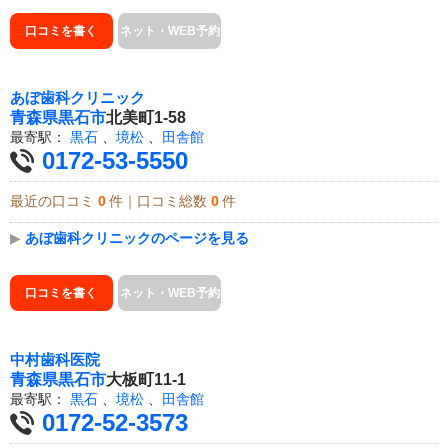
口コミを書く
ネット・WEB予約
あぼ歯科クリニック
青森県
黒石市
北美町1-58
最寄駅：
黒石
、
境松
、
田舎館
0172-53-5550
最近の口コミ
0
件｜口コミ総数
0
件
▶
あぼ歯科クリニックのページを見る
口コミを書く
ネット・WEB予約
中村歯科医院
青森県
黒石市
大板町11-1
最寄駅：
黒石
、
境松
、
田舎館
0172-52-3573