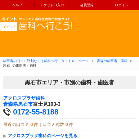
ヘルプ
チケットID入力
会員登録
ログイン
コンテンツへ移動
歯医者の口コミ評判なら｜歯科へ行こう！ＴＯＰページ
＞
青森の歯医者・歯科
>
黒石
の歯医者・歯科
黒石市エリア・市別の歯科・歯医者
アクロスプラザ歯科
青森県
黒石市
富士見103-3
0172-55-8188
最近の口コミ
0
件｜口コミ総数
0
件
▶
アクロスプラザ歯科のページを見る