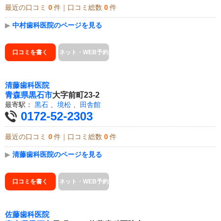
最近の口コミ
0
件｜口コミ総数
0
件
▶
中村歯科医院のページを見る
口コミを書く
ネット・WEB予約
清藤歯科医院
青森県
黒石市
大字前町23-2
最寄駅：
黒石
、
境松
、
田舎館
0172-52-2303
最近の口コミ
0
件｜口コミ総数
0
件
▶
清藤歯科医院のページを見る
口コミを書く
ネット・WEB予約
佐藤歯科医院