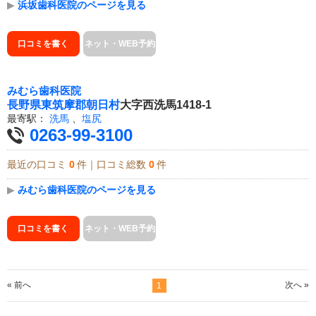
▶
浜坂歯科医院のページを見る
口コミを書く
ネット・WEB予約
みむら歯科医院
長野県
東筑摩郡朝日村
大字西洗馬1418-1
最寄駅：
洗馬
、
塩尻
0263-99-3100
最近の口コミ
0
件｜口コミ総数
0
件
▶
みむら歯科医院のページを見る
口コミを書く
ネット・WEB予約
« 前へ
次へ »
1