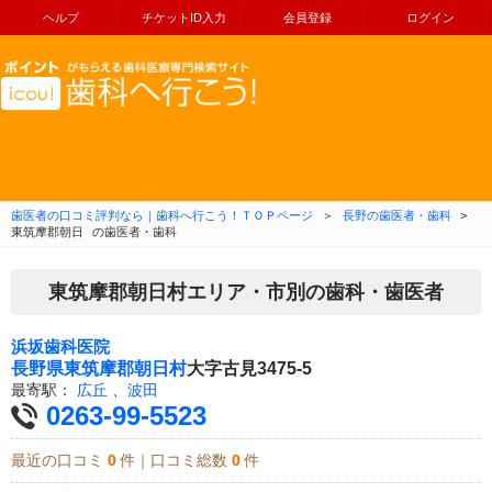
ヘルプ
チケットID入力
会員登録
ログイン
コンテンツへ移動
歯医者の口コミ評判なら｜歯科へ行こう！ＴＯＰページ
＞
長野の歯医者・歯科
>
東筑摩郡朝日
の歯医者・歯科
東筑摩郡朝日村エリア・市別の歯科・歯医者
浜坂歯科医院
長野県
東筑摩郡朝日村
大字古見3475-5
最寄駅：
広丘
、
波田
0263-99-5523
最近の口コミ
0
件｜口コミ総数
0
件