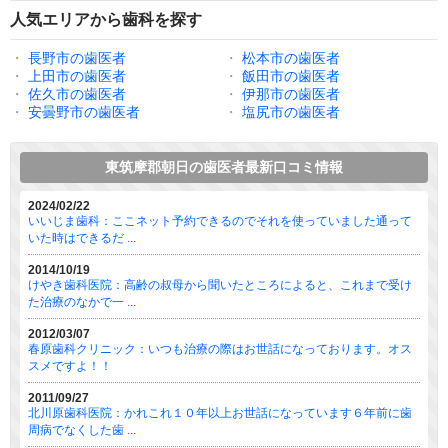
人気エリアから歯科を探す
・
長野市の歯医者
・
松本市の歯医者
・
上田市の歯医者
・
飯田市の歯医者
・
佐久市の歯医者
・
伊那市の歯医者
・
安曇野市の歯医者
・
塩尻市の歯医者
東筑摩郡朝日の歯医者最新口コミ情報
2024/02/22
いいじま歯科：ここネット予約できるのでそれを使っていました通って
いた時はできるだ ...
2014/10/19
けやき歯科医院：高齢の叔母から聞いたところによると、これまで受け
た治療のなかで一 ...
2012/03/07
春原歯科クリニック：いつも治療の際はお世話になっております。オス
スメですよ！！
2011/09/27
北川原歯科医院：かれこれ１０年以上お世話になっています６年前に歯
周病でなくした歯 ...