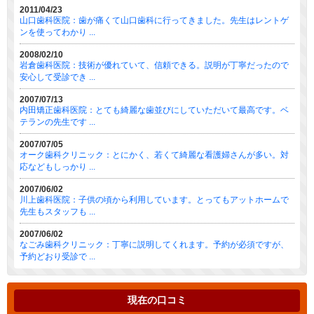
2011/04/23
山口歯科医院：歯が痛くて山口歯科に行ってきました。先生はレントゲ
ンを使ってわかり ...
2008/02/10
岩倉歯科医院：技術が優れていて、信頼できる。説明が丁寧だったので
安心して受診でき ...
2007/07/13
内田矯正歯科医院：とても綺麗な歯並びにしていただいて最高です。ベ
テランの先生です ...
2007/07/05
オーク歯科クリニック：とにかく、若くて綺麗な看護婦さんが多い。対
応などもしっかり ...
2007/06/02
川上歯科医院：子供の頃から利用しています。とってもアットホームで
先生もスタッフも ...
2007/06/02
なごみ歯科クリニック：丁寧に説明してくれます。予約が必須ですが、
予約どおり受診で ...
現在の口コミ