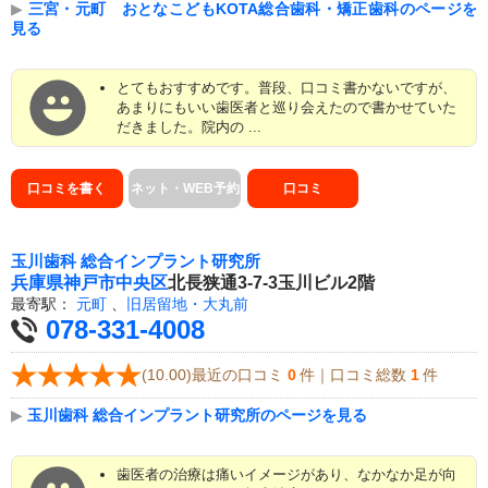
▶
三宮・元町 おとなこどもKOTA総合歯科・矯正歯科のページを
見る
とてもおすすめです。普段、口コミ書かないですが、
あまりにもいい歯医者と巡り会えたので書かせていた
だきました。院内の ...
口コミを書く
ネット・WEB予約
口コミ
玉川歯科 総合インプラント研究所
兵庫県
神戸市中央区
北長狭通3-7-3玉川ビル2階
最寄駅：
元町
、
旧居留地・大丸前
078-331-4008
(10.00)最近の口コミ
0
件｜口コミ総数
1
件
▶
玉川歯科 総合インプラント研究所のページを見る
歯医者の治療は痛いイメージがあり、なかなか足が向