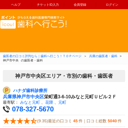
ヘルプ
チケットID入力
会員登録
ログイン
コンテンツへ移動
歯医者の口コミ評判なら｜歯科へ行こう！ＴＯＰページ
＞
兵庫の歯医者・歯科
>
神戸市中央
の歯医者・歯科
神戸市中央区エリア・市別の歯科・歯医者
ハナダ歯科診療所
兵庫県
神戸市中央区
栄町通3-6-10みなと元町Ｕビル２Ｆ
最寄駅：
みなと元町
、
花隈
、
元町
078-327-5670
(9.35)最近の口コミ
45
件｜口コミ総数
5040
件