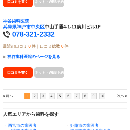
口コミを書く
ネット・WEB予約
神谷歯科医院
兵庫県
神戸市中央区
中山手通4-1-11廣川ビル1F
078-321-2332
最近の口コミ
0
件｜口コミ総数
0
件
▶
神谷歯科医院のページを見る
口コミを書く
ネット・WEB予約
« 前へ
次へ »
1
2
3
4
5
6
7
8
9
10
人気エリアから歯科を探す
・
西宮市の歯医者
・
姫路市の歯医者