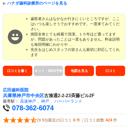
▶
ハナダ歯科診療所のページを見る
歯医者さんはなかなか行きにくいところですが、ここ
はいつも楽しそうでおすすめです。一度来てみてくだ
さい。
病院全体とても綺麗で清潔。１０年ほど通ってます
が、問題があったことは一度もありません。料金説明
も毎回明確にわかりや ...
先生をはじめスタッフの皆さんも親切に対応してくれ
ます
口コミを書く
ネット・WEB予約
地図を見る
口コミ
広田歯科医院
兵庫県
神戸市中央区
古湊通2-2-23斉藤ビル2F
最寄駅：
高速神戸
、
神戸
、
ハーバーランド
078-362-6074
(9.93)最近の口コミ
0
件｜口コミ総数
424
件