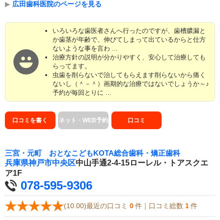
▶
広田歯科医院のページを見る
いろいろな歯医者さんへ行ったのですが、歯槽膿漏と
か歯茎が年齢で、伸びてしまって出ているからと仕方
ないような事を言わ ...
治療方針の説明が分かりやすく、安心して治療しても
らってます。
虫歯を削らないで治してもらえます削らないから痛く
ないし（＾－＾）画期的な治療ではないでしょうか～♪
予約が毎回とりに ...
口コミを書く
ネット・WEB予約
口コミ
三宮・元町 おとなこどもKOTA総合歯科・矯正歯科
兵庫県
神戸市中央区
中山手通2-4-15ローレル・トアスクエ
ア1F
078-595-9306
(10.00)最近の口コミ
0
件｜口コミ総数
1
件