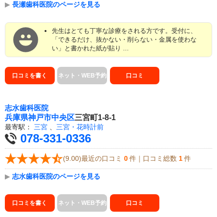
▶
長瀬歯科医院のページを見る
先生はとても丁寧な診療をされる方です。受付に、
「できるだけ、抜かない・削らない・金属を使わな
い」と書かれた紙が貼り ...
口コミを書く
ネット・WEB予約
口コミ
志水歯科医院
兵庫県
神戸市中央区
三宮町1-8-1
最寄駅：
三宮
、
三宮・花時計前
078-331-0336
(9.00)最近の口コミ
0
件｜口コミ総数
1
件
▶
志水歯科医院のページを見る
口コミを書く
ネット・WEB予約
口コミ