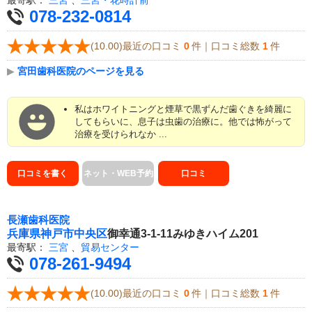
最寄駅：
三宮
、
三宮・花時計前
078-232-0814
(10.00)最近の口コミ
0
件｜口コミ総数
1
件
▶
宮田歯科医院のページを見る
私はホワイトニングと煙草で黒ずんだ歯ぐきを綺麗に
してもらいに、息子は虫歯の治療に。他では怖がって
治療を受けられなか ...
口コミを書く
ネット・WEB予約
口コミ
長瀬歯科医院
兵庫県
神戸市中央区
御幸通3-1-11みゆきハイム201
最寄駅：
三宮
、
貿易センター
078-261-9494
(10.00)最近の口コミ
0
件｜口コミ総数
1
件