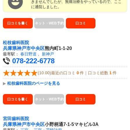
きませんでしたが、無痛治療をやっているので、ここ
に通院しました。
口コミを書く
ネット・WEB予約
口コミ
松枝歯科医院
兵庫県
神戸市中央区
熊内町1-1-20
最寄駅：
春日野道
、
新神戸
078-222-6778
(10.00)最近の口コミ
0
件｜口コミ総数
1
件
▶
松枝歯科医院のページを見る
口コミを書く
ネット・WEB予約
口コミ
宮田歯科医院
兵庫県
神戸市中央区
小野柄通7-1-5マキビル3A