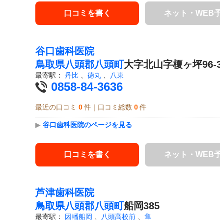
口コミを書く
ネット・WEB
谷口歯科医院
鳥取県
八頭郡八頭町
大字北山字榎ヶ坪96-3
最寄駅：
丹比
、
徳丸
、
八東
0858-84-3636
最近の口コミ
0
件｜口コミ総数
0
件
▶
谷口歯科医院のページを見る
口コミを書く
ネット・WEB
芦津歯科医院
鳥取県
八頭郡八頭町
船岡385
最寄駅：
因幡船岡
、
八頭高校前
、
隼