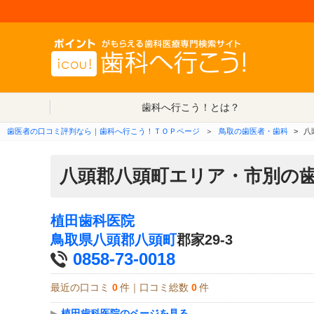
歯科へ行こう！とは？
歯医者の口コミ評判なら｜歯科へ行こう！ＴＯＰページ
＞
鳥取の歯医者・歯科
>
八
八頭郡八頭町エリア・市別の
植田歯科医院
鳥取県
八頭郡八頭町
郡家29-3
0858-73-0018
最近の口コミ
0
件｜口コミ総数
0
件
▶
植田歯科医院のページを見る