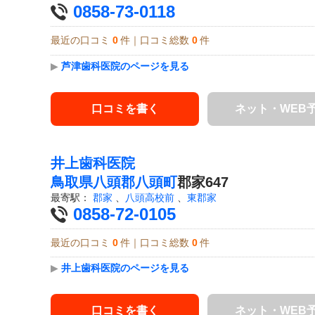
0858-73-0118
最近の口コミ
0
件｜口コミ総数
0
件
▶
芦津歯科医院のページを見る
口コミを書く
ネット・WEB
井上歯科医院
鳥取県
八頭郡八頭町
郡家647
最寄駅：
郡家
、
八頭高校前
、
東郡家
0858-72-0105
最近の口コミ
0
件｜口コミ総数
0
件
▶
井上歯科医院のページを見る
口コミを書く
ネット・WEB