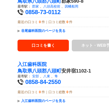
鳥取県
八頭郡八頭町
郡家590-8
最寄駅：
郡家
、
八頭高校前
、
因幡船岡
0858-73-0112
最近の口コミ
0
件｜口コミ総数
0
件
▶
谷尾歯科医院のページを見る
口コミを書く
ネット・WEB
入江歯科医院
鳥取県
八頭郡八頭町
安井宿1102-1
最寄駅：
安部
、
八東
、
隼
0858-84-2550
最近の口コミ
0
件｜口コミ総数
0
件
▶
入江歯科医院のページを見る