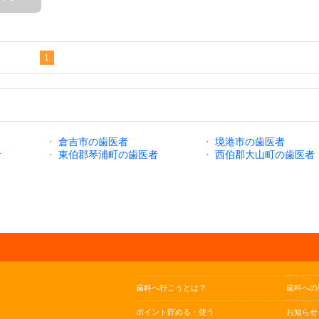
1
・
倉吉市の歯医者
・
境港市の歯医者
者
・
東伯郡琴浦町の歯医者
・
西伯郡大山町の歯医者
歯科へ行こうとは？
歯科への
ポイント貯める・使う
お知らせ