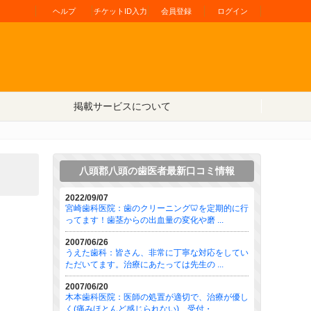
ヘルプ
チケットID入力
会員登録
ログイン
掲載サービスについて
八頭郡八頭の歯医者最新口コミ情報
2022/09/07
宮崎歯科医院：歯のクリーニング🦷を定期的に行
ってます！歯茎からの出血量の変化や磨 ...
2007/06/26
うえた歯科：皆さん、非常に丁寧な対応をしてい
ただいてます。治療にあたっては先生の ...
2007/06/20
木本歯科医院：医師の処置が適切で、治療が優し
く(痛みほとんど感じられない)、受付・ ...