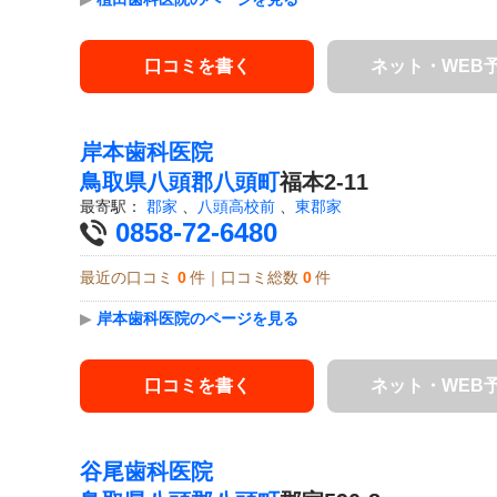
口コミを書く
ネット・WEB
岸本歯科医院
鳥取県
八頭郡八頭町
福本2-11
最寄駅：
郡家
、
八頭高校前
、
東郡家
0858-72-6480
最近の口コミ
0
件｜口コミ総数
0
件
▶
岸本歯科医院のページを見る
口コミを書く
ネット・WEB
谷尾歯科医院