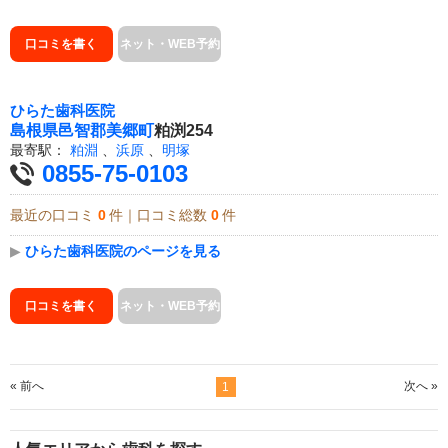
口コミを書く
ネット・WEB予約
ひらた歯科医院
島根県
邑智郡美郷町
粕渕254
最寄駅：
粕淵
、
浜原
、
明塚
0855-75-0103
最近の口コミ
0
件｜口コミ総数
0
件
▶
ひらた歯科医院のページを見る
口コミを書く
ネット・WEB予約
« 前へ
次へ »
1