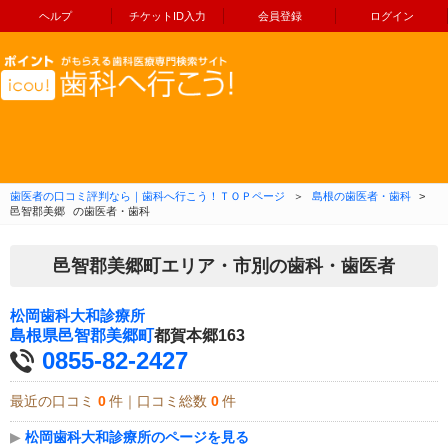
ヘルプ
チケットID入力
会員登録
ログイン
コンテンツへ移動
歯医者の口コミ評判なら｜歯科へ行こう！ＴＯＰページ
＞
島根の歯医者・歯科
>
邑智郡美郷
の歯医者・歯科
邑智郡美郷町エリア・市別の歯科・歯医者
松岡歯科大和診療所
島根県
邑智郡美郷町
都賀本郷163
0855-82-2427
最近の口コミ
0
件｜口コミ総数
0
件
▶
松岡歯科大和診療所のページを見る