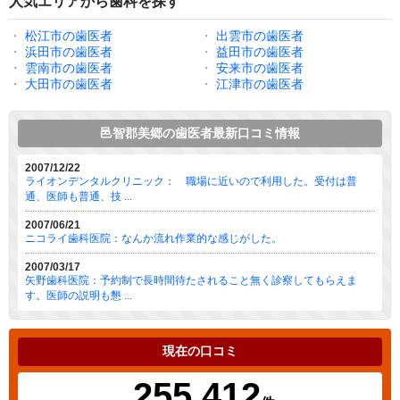
人気エリアから歯科を探す
・
松江市の歯医者
・
出雲市の歯医者
・
浜田市の歯医者
・
益田市の歯医者
・
雲南市の歯医者
・
安来市の歯医者
・
大田市の歯医者
・
江津市の歯医者
邑智郡美郷の歯医者最新口コミ情報
2007/12/22
ライオンデンタルクリニック： 職場に近いので利用した。受付は普
通、医師も普通、技 ...
2007/06/21
ニコライ歯科医院：なんか流れ作業的な感じがした。
2007/03/17
矢野歯科医院：予約制で長時間待たされること無く診察してもらえま
す。医師の説明も懇 ...
現在の口コミ
255,412