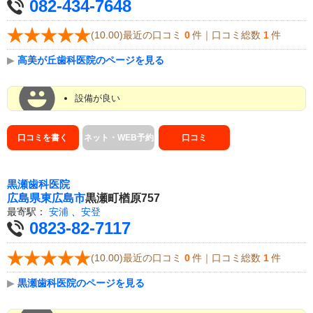
082-434-7648
(10.00)最近の口コミ
0
件｜口コミ総数
1
件
▶
高美が丘歯科医院のページを見る
設備が良い
口コミを書く
ネット・WEB予約
口コミ
黒瀬歯科医院
広島県
東広島市
黒瀬町楢原757
最寄駅：
安浦
、
安登
0823-82-7117
(10.00)最近の口コミ
0
件｜口コミ総数
1
件
▶
黒瀬歯科医院のページを見る