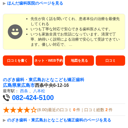
▶
ほんだ歯科医院のページを見る
先生が良く話を聞いてくれ、患者本位の治療を最優先
してくれる
いつも丁寧な対応で安心できる歯科医さんです。
いつも家族全員でお世話になっています。清潔で丁
寧、納得いく説明による治療で安心して受診できてい
ます。優しい対応で、 ...
口コミを書く
ネット・WEB予約
地図を見る
口コミ
のざき歯科・東広島おとなこども矯正歯科
広島県
東広島市
西条中央6-12-16
最寄駅：
西条
、
八本松
082-424-5100
(8.00)最近の口コミ
0
件｜口コミ総数
2
件
▶
のざき歯科・東広島おとなこども矯正歯科のページを見る