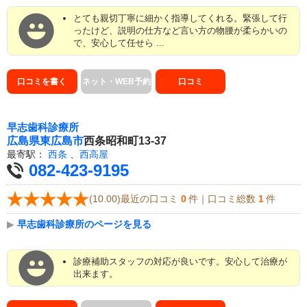
とても親切丁寧に細かく指導してくれる。緊張して行
ったけど、説明の仕方など言い方の物腰が柔らかいの
で、安心して任せら ...
口コミを書く
ネット・WEB予約
口コミ
早志歯科診療所
広島県
東広島市
西条昭和町13-37
最寄駅：
西条
、
西高屋
082-423-9195
(10.00)最近の口コミ
0
件｜口コミ総数
1
件
▶
早志歯科診療所のページを見る
診療補助スタッフの対応が良いです。安心して治療が
出来ます。