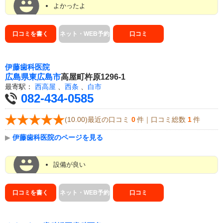
よかったよ
口コミを書く
ネット・WEB予約
口コミ
伊藤歯科医院
広島県
東広島市
高屋町杵原1296-1
最寄駅：
西高屋
、
西条
、
白市
082-434-0585
(10.00)最近の口コミ
0
件｜口コミ総数
1
件
▶
伊藤歯科医院のページを見る
設備が良い
口コミを書く
ネット・WEB予約
口コミ