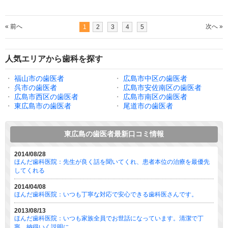
« 前へ
次へ »
1
2
3
4
5
人気エリアから歯科を探す
・
福山市の歯医者
・
広島市中区の歯医者
・
呉市の歯医者
・
広島市安佐南区の歯医者
・
広島市西区の歯医者
・
広島市南区の歯医者
・
東広島市の歯医者
・
尾道市の歯医者
東広島の歯医者最新口コミ情報
2014/08/28
ほんだ歯科医院：先生が良く話を聞いてくれ、患者本位の治療を最優先
してくれる
2014/04/08
ほんだ歯科医院：いつも丁寧な対応で安心できる歯科医さんです。
2013/08/13
ほんだ歯科医院：いつも家族全員でお世話になっています。清潔で丁
寧、納得いく説明に ...