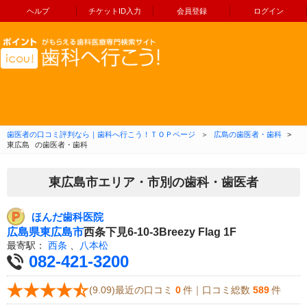
ヘルプ
チケットID入力
会員登録
ログイン
コンテンツへ移動
歯医者の口コミ評判なら｜歯科へ行こう！ＴＯＰページ
＞
広島の歯医者・歯科
>
東広島
の歯医者・歯科
東広島市エリア・市別の歯科・歯医者
ほんだ歯科医院
広島県
東広島市
西条下見6-10-3Breezy Flag 1F
最寄駅：
西条
、
八本松
082-421-3200
(9.09)最近の口コミ
0
件｜口コミ総数
589
件