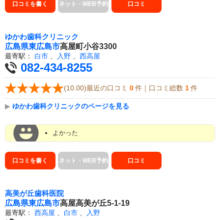
口コミを書く
ネット・WEB予約
口コミ
ゆかわ歯科クリニック
広島県
東広島市
高屋町小谷3300
最寄駅：
白市
、
入野
、
西高屋
082-434-8255
(10.00)最近の口コミ
0
件｜口コミ総数
1
件
▶
ゆかわ歯科クリニックのページを見る
よかった
口コミを書く
ネット・WEB予約
口コミ
高美が丘歯科医院
広島県
東広島市
高屋高美が丘5-1-19
最寄駅：
西高屋
、
白市
、
入野