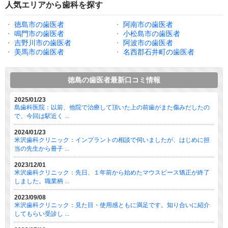
人気エリアから歯科を探す
・
徳島市の歯医者
・
阿南市の歯医者
・
鳴門市の歯医者
・
小松島市の歯医者
・
吉野川市の歯医者
・
阿波市の歯医者
・
美馬市の歯医者
・
名西郡石井町の歯医者
徳島の歯医者最新口コミ情報
2025/01/23
島歯科医院：以前、他院で治療して頂いた上の前歯がまた傷みだしたの
で、今回は駅近く ...
2024/01/23
米沢歯科クリニック：インプラントの相談で伺いましたが、はじめに担
当の先生から冊子 ...
2023/12/01
米沢歯科クリニック：先日、１年前から始めたマウスピース矯正が終了
しました。職業柄 ...
2023/09/08
米沢歯科クリニック：見た目・使用感ともに満足です。知り合いに紹介
してもらい受診し ...