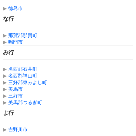
▶
徳島市
な行
▶
那賀郡那賀町
▶
鳴門市
み行
▶
名西郡石井町
▶
名西郡神山町
▶
三好郡東みよし町
▶
美馬市
▶
三好市
▶
美馬郡つるぎ町
よ行
▶
吉野川市