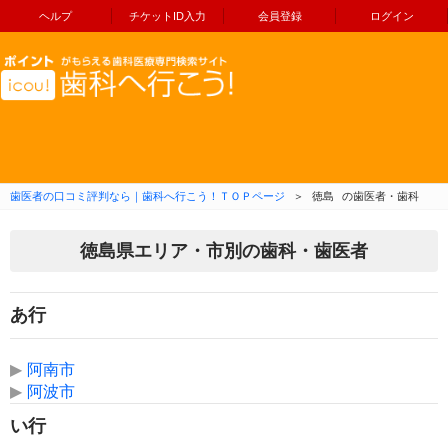
ヘルプ
チケットID入力
会員登録
ログイン
コンテンツへ移動
歯医者の口コミ評判なら｜歯科へ行こう！ＴＯＰページ
＞
徳島
の歯医者・歯科
徳島県エリア・市別の歯科・歯医者
あ行
▶
阿南市
▶
阿波市
い行