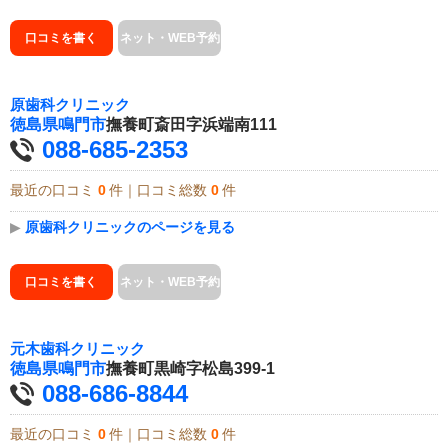
口コミを書く
ネット・WEB予約
原歯科クリニック
徳島県
鳴門市
撫養町斎田字浜端南111
088-685-2353
最近の口コミ
0
件｜口コミ総数
0
件
▶
原歯科クリニックのページを見る
口コミを書く
ネット・WEB予約
元木歯科クリニック
徳島県
鳴門市
撫養町黒崎字松島399-1
088-686-8844
最近の口コミ
0
件｜口コミ総数
0
件