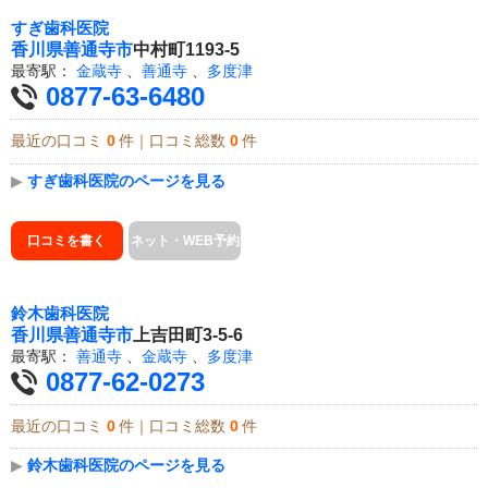
すぎ歯科医院
香川県
善通寺市
中村町1193-5
最寄駅：
金蔵寺
、
善通寺
、
多度津
0877-63-6480
最近の口コミ
0
件｜口コミ総数
0
件
▶
すぎ歯科医院のページを見る
口コミを書く
ネット・WEB予約
鈴木歯科医院
香川県
善通寺市
上吉田町3-5-6
最寄駅：
善通寺
、
金蔵寺
、
多度津
0877-62-0273
最近の口コミ
0
件｜口コミ総数
0
件
▶
鈴木歯科医院のページを見る