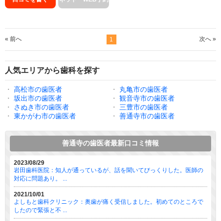
« 前へ
次へ »
1
人気エリアから歯科を探す
・
高松市の歯医者
・
丸亀市の歯医者
・
坂出市の歯医者
・
観音寺市の歯医者
・
さぬき市の歯医者
・
三豊市の歯医者
・
東かがわ市の歯医者
・
善通寺市の歯医者
善通寺の歯医者最新口コミ情報
2023/08/29
岩田歯科医院：知人が通っているが、話を聞いてびっくりした。医師の
対応に問題あり。 ...
2021/10/01
よしもと歯科クリニック：奥歯が痛く受信しました。初めてのところで
したので緊張と不 ...