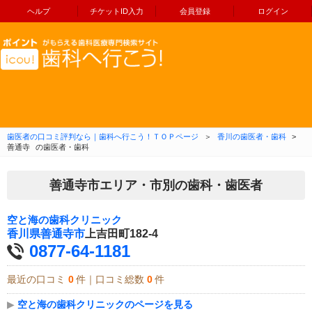
ヘルプ
チケットID入力
会員登録
ログイン
コンテンツへ移動
歯医者の口コミ評判なら｜歯科へ行こう！ＴＯＰページ
＞
香川の歯医者・歯科
>
善通寺
の歯医者・歯科
善通寺市エリア・市別の歯科・歯医者
空と海の歯科クリニック
香川県
善通寺市
上吉田町182-4
0877-64-1181
最近の口コミ
0
件｜口コミ総数
0
件
▶
空と海の歯科クリニックのページを見る