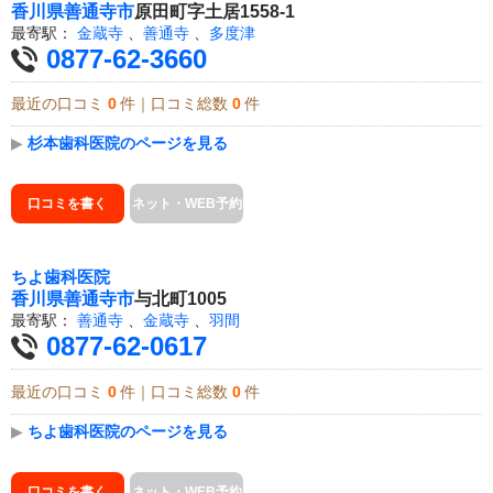
香川県
善通寺市
原田町字土居1558-1
最寄駅：
金蔵寺
、
善通寺
、
多度津
0877-62-3660
最近の口コミ
0
件｜口コミ総数
0
件
▶
杉本歯科医院のページを見る
口コミを書く
ネット・WEB予約
ちよ歯科医院
香川県
善通寺市
与北町1005
最寄駅：
善通寺
、
金蔵寺
、
羽間
0877-62-0617
最近の口コミ
0
件｜口コミ総数
0
件
▶
ちよ歯科医院のページを見る
口コミを書く
ネット・WEB予約