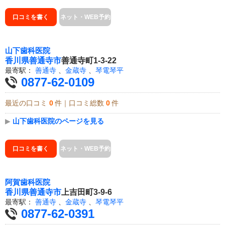
口コミを書く
ネット・WEB予約
山下歯科医院
香川県
善通寺市
善通寺町1-3-22
最寄駅：
善通寺
、
金蔵寺
、
琴電琴平
0877-62-0109
最近の口コミ
0
件｜口コミ総数
0
件
▶
山下歯科医院のページを見る
口コミを書く
ネット・WEB予約
阿賀歯科医院
香川県
善通寺市
上吉田町3-9-6
最寄駅：
善通寺
、
金蔵寺
、
琴電琴平
0877-62-0391