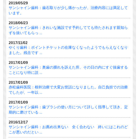
2019/05/29
サンシャイン歯科：歯石取りが少し痛かったが、治療内容には満足して
います。
2018/06/23
サンシャイン歯科：きれいな施設です予約してても待たされます親知ら
ずを抜いてもらっ ...
2017/11/02
やくり歯科：ポイントチケットの在庫なくなったようでもらえなくなり
ました。残念です ...
2017/01/09
サンシャイン歯科：奥歯の腫れを訴えた所、その日の内にすぐ抜歯する
ことになり特に説 ...
2017/01/09
赤松歯科医院：根幹治療で大変お世話になりました。自己負担での治療
でしたが、一年以 ...
2017/01/09
サンシャイン歯科：歯ブラシの使い方について詳しく指導して頂き、定
期的に磨けている ...
2016/12/17
サンシャイン歯科：お薦め出来ない 全く合わない 終いにはこれのど
こが悪いのだとい ...