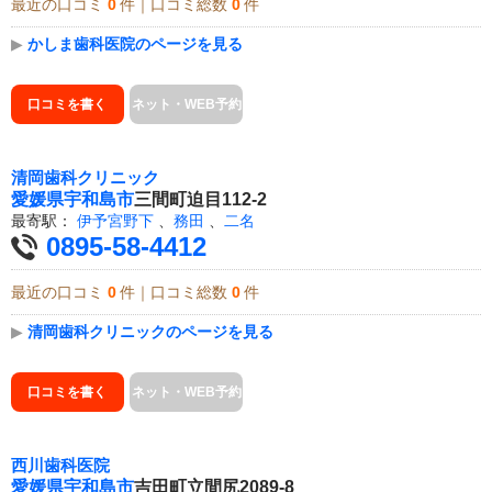
最近の口コミ
0
件｜口コミ総数
0
件
▶
かしま歯科医院のページを見る
口コミを書く
ネット・WEB予約
清岡歯科クリニック
愛媛県
宇和島市
三間町迫目112-2
最寄駅：
伊予宮野下
、
務田
、
二名
0895-58-4412
最近の口コミ
0
件｜口コミ総数
0
件
▶
清岡歯科クリニックのページを見る
口コミを書く
ネット・WEB予約
西川歯科医院
愛媛県
宇和島市
吉田町立間尻2089-8