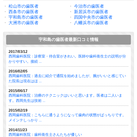
・
松山市の歯医者
・
今治市の歯医者
・
西条市の歯医者
・
新居浜市の歯医者
・
宇和島市の歯医者
・
四国中央市の歯医者
・
大洲市の歯医者
・
八幡浜市の歯医者
宇和島の歯医者最新口コミ情報
2017/03/12
西岡歯科医院：診察室・待合室がきれい。医師や歯科衛生士の説明が分
かりやすい。接続 ...
2016/02/05
西岡歯科医院：過去に紹介で通院を始めましたが、腕がいいと感じてい
た院長は現在はほ ...
2015/06/17
西岡歯科医院：治療のテクニックはいいと思います。医者は二人いま
す。西岡先生は技術 ...
2015/02/19
西岡歯科医院：こちらに通うようになって歯肉の状態がばっちりです。
メインテしっかり ...
2014/11/23
西岡歯科医院：歯科衛生士さんたちが優しい