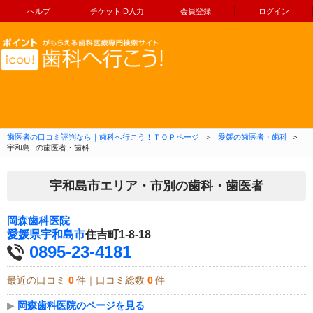
ヘルプ
チケットID入力
会員登録
ログイン
コンテンツへ移動
歯医者の口コミ評判なら｜歯科へ行こう！ＴＯＰページ
＞
愛媛の歯医者・歯科
>
宇和島
の歯医者・歯科
宇和島市エリア・市別の歯科・歯医者
岡森歯科医院
愛媛県
宇和島市
住吉町1-8-18
0895-23-4181
最近の口コミ
0
件｜口コミ総数
0
件
▶
岡森歯科医院のページを見る