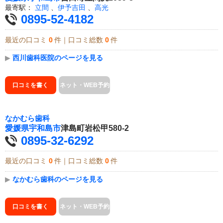
最寄駅：
立間
、
伊予吉田
、
高光
0895-52-4182
最近の口コミ
0
件｜口コミ総数
0
件
▶
西川歯科医院のページを見る
口コミを書く
ネット・WEB予約
なかむら歯科
愛媛県
宇和島市
津島町岩松甲580-2
0895-32-6292
最近の口コミ
0
件｜口コミ総数
0
件
▶
なかむら歯科のページを見る
口コミを書く
ネット・WEB予約