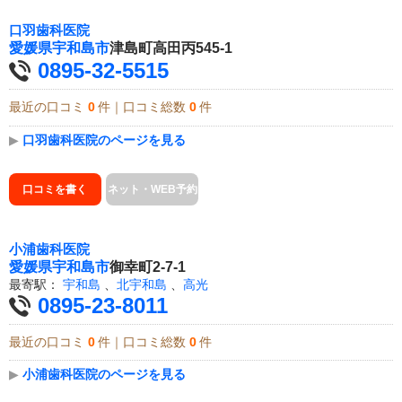
口羽歯科医院
愛媛県
宇和島市
津島町高田丙545-1
0895-32-5515
最近の口コミ
0
件｜口コミ総数
0
件
▶
口羽歯科医院のページを見る
口コミを書く
ネット・WEB予約
小浦歯科医院
愛媛県
宇和島市
御幸町2-7-1
最寄駅：
宇和島
、
北宇和島
、
高光
0895-23-8011
最近の口コミ
0
件｜口コミ総数
0
件
▶
小浦歯科医院のページを見る