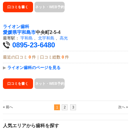
口コミを書く
ネット・WEB予約
ライオン歯科
愛媛県
宇和島市
中央町2-5-4
最寄駅：
宇和島
、
北宇和島
、
高光
0895-23-6480
最近の口コミ
0
件｜口コミ総数
0
件
▶
ライオン歯科のページを見る
口コミを書く
ネット・WEB予約
« 前へ
次へ »
1
2
3
人気エリアから歯科を探す