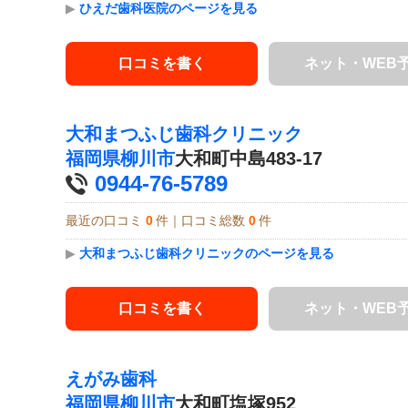
▶
ひえだ歯科医院のページを見る
口コミを書く
ネット・WEB
大和まつふじ歯科クリニック
福岡県
柳川市
大和町中島483-17
0944-76-5789
最近の口コミ
0
件｜口コミ総数
0
件
▶
大和まつふじ歯科クリニックのページを見る
口コミを書く
ネット・WEB
えがみ歯科
福岡県
柳川市
大和町塩塚952