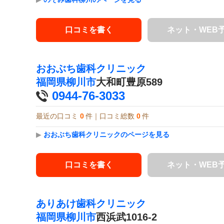
口コミを書く
ネット・WEB
おおぶち歯科クリニック
福岡県
柳川市
大和町豊原589
0944-76-3033
最近の口コミ
0
件｜口コミ総数
0
件
▶
おおぶち歯科クリニックのページを見る
口コミを書く
ネット・WEB
ありあけ歯科クリニック
福岡県
柳川市
西浜武1016-2