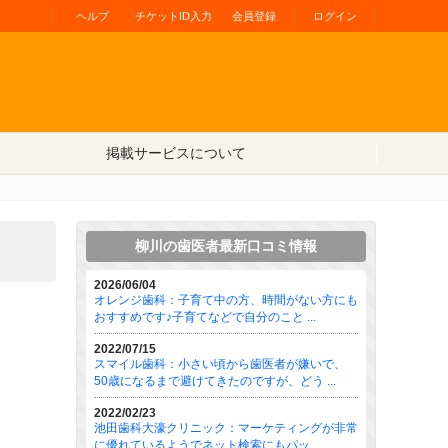
ヘルプ
チケットID入力
会員登録
ログイン
掲載サービスについて
柳川の歯医者最新口コミ情報
2026/06/04
オレンジ歯科：子育て中の方、時間がない方にも
おすすめです♪子育てなどで自分のこと ...
2022/07/15
スマイル歯科：小さい頃から歯医者が嫌いで、
50歳になるまで避けてきたのですが、どう ...
2022/02/23
池田歯科大濠クリニック：マーケティングが非常
に優れているようでネット検索にもパッ ...