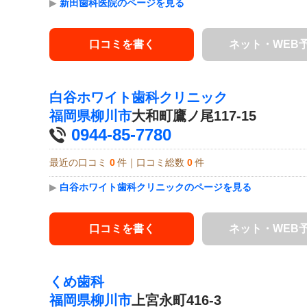
▶
新田歯科医院のページを見る
口コミを書く
ネット・WEB
白谷ホワイト歯科クリニック
福岡県
柳川市
大和町鷹ノ尾117-15
0944-85-7780
最近の口コミ
0
件｜口コミ総数
0
件
▶
白谷ホワイト歯科クリニックのページを見る
口コミを書く
ネット・WEB
くめ歯科
福岡県
柳川市
上宮永町416-3