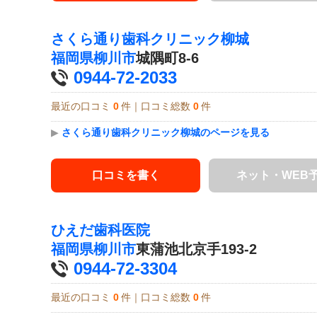
さくら通り歯科クリニック柳城
福岡県
柳川市
城隅町8-6
0944-72-2033
最近の口コミ
0
件｜口コミ総数
0
件
▶
さくら通り歯科クリニック柳城のページを見る
口コミを書く
ネット・WEB
ひえだ歯科医院
福岡県
柳川市
東蒲池北京手193-2
0944-72-3304
最近の口コミ
0
件｜口コミ総数
0
件