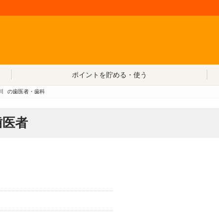
コンテンツへ移動
ポイントを貯める・使う
川
の歯医者・歯科
歯医者