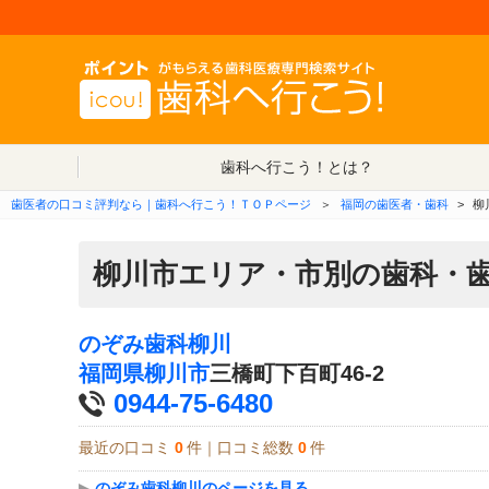
歯科へ行こう！とは？
歯医者の口コミ評判なら｜歯科へ行こう！ＴＯＰページ
＞
福岡の歯医者・歯科
>
柳
柳川市エリア・市別の歯科・
のぞみ歯科柳川
福岡県
柳川市
三橋町下百町46-2
0944-75-6480
最近の口コミ
0
件｜口コミ総数
0
件
▶
のぞみ歯科柳川のページを見る