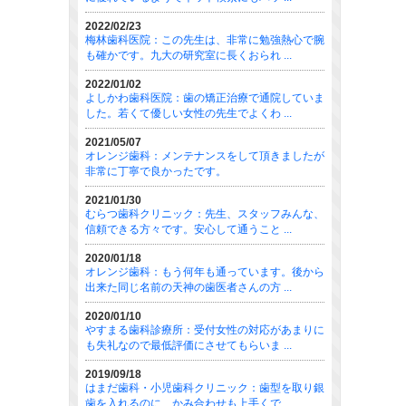
2022/02/23
梅林歯科医院：この先生は、非常に勉強熱心で腕
も確かです。九大の研究室に長くおられ ...
2022/01/02
よしかわ歯科医院：歯の矯正治療で通院していま
した。若くて優しい女性の先生でよくわ ...
2021/05/07
オレンジ歯科：メンテナンスをして頂きましたが
非常に丁寧で良かったです。
2021/01/30
むらつ歯科クリニック：先生、スタッフみんな、
信頼できる方々です。安心して通うこと ...
2020/01/18
オレンジ歯科：もう何年も通っています。後から
出来た同じ名前の天神の歯医者さんの方 ...
2020/01/10
やすまる歯科診療所：受付女性の対応があまりに
も失礼なので最低評価にさせてもらいま ...
2019/09/18
はまだ歯科・小児歯科クリニック：歯型を取り銀
歯を入れるのに、かみ合わせも上手くで ...