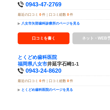
0943-47-2769
最近の口コミ
0
件｜口コミ総数
0
件
▶
八女市矢部歯科診療所のページを見る
口コミを書く
ネット・WEB
とくどめ歯科医院
福岡県
八女市
井延字石崎1-1
0943-24-8620
最近の口コミ
0
件｜口コミ総数
0
件
▶
とくどめ歯科医院のページを見る