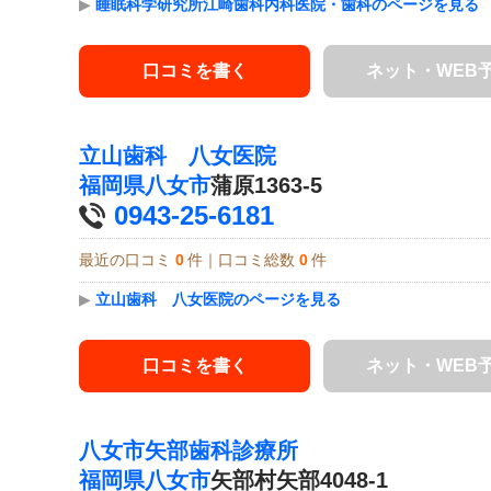
▶
睡眠科学研究所江崎歯科内科医院・歯科のページを見る
口コミを書く
ネット・WEB
立山歯科 八女医院
福岡県
八女市
蒲原1363-5
0943-25-6181
最近の口コミ
0
件｜口コミ総数
0
件
▶
立山歯科 八女医院のページを見る
口コミを書く
ネット・WEB
八女市矢部歯科診療所
福岡県
八女市
矢部村矢部4048-1