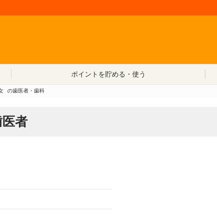
コンテンツへ移動
ポイントを貯める・使う
女
の歯医者・歯科
歯医者