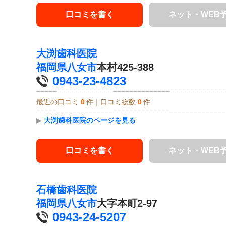
口コミを書く
ネット・WEB
大渕歯科医院
福岡県
八女市
本村425-388
0943-23-4823
最近の口コミ
0
件｜口コミ総数
0
件
▶
大渕歯科医院のページを見る
口コミを書く
ネット・WEB
石橋歯科医院
福岡県
八女市
大字本町2-97
0943-24-5207