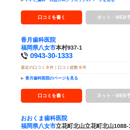
口コミを書く
ネット・WEB
香月歯科医院
福岡県
八女市
本村937-1
0943-30-1333
最近の口コミ
0
件｜口コミ総数
0
件
▶
香月歯科医院のページを見る
口コミを書く
ネット・WEB
おおくま歯科医院
福岡県
八女市
立花町北山立花町北山1088-