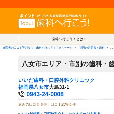
歯科へ行こう！とは？
歯医者の口コミ評判なら｜歯科へ行こう！ＴＯＰページ
＞
福岡の歯医者・歯科
>
八
八女市エリア・市別の歯科・
いいだ歯科・口腔外科クリニック
福岡県
八女市
大島31-1
0943-24-0008
最近の口コミ
0
件｜口コミ総数
0
件
▶
いいだ歯科・口腔外科クリニックのページを見る