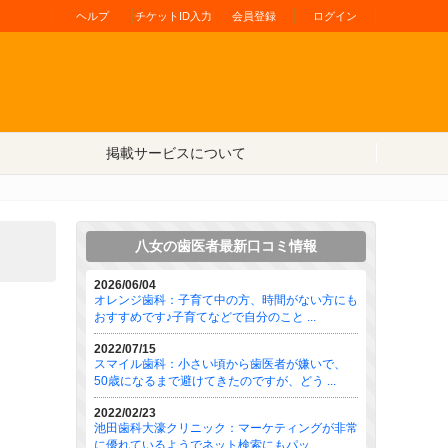
ヘルプ
チケットID入力
会員登録
ログイン
掲載サービスについて
八女の歯医者最新口コミ情報
2026/06/04
オレンジ歯科：子育て中の方、時間がない方にも
おすすめです♪子育てなどで自分のこと ...
2022/07/15
スマイル歯科：小さい頃から歯医者が嫌いで、
50歳になるまで避けてきたのですが、どう ...
2022/02/23
池田歯科大濠クリニック：マーケティングが非常
に優れているようでネット検索にもパッ ...