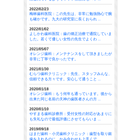
2022/02/23
梅林歯科医院：この先生は、非常に勉強熱心で腕
も確かです。九大の研究室に長くおられ ...
2022/01/02
よしかわ歯科医院：歯の矯正治療で通院していま
した。若くて優しい女性の先生でよくわ ...
2021/05/07
オレンジ歯科：メンテナンスをして頂きましたが
非常に丁寧で良かったです。
2021/01/30
むらつ歯科クリニック：先生、スタッフみんな、
信頼できる方々です。安心して通うこと ...
2020/01/18
オレンジ歯科：もう何年も通っています。後から
出来た同じ名前の天神の歯医者さんの方 ...
2020/01/10
やすまる歯科診療所：受付女性の対応があまりに
も失礼なので最低評価にさせてもらいま ...
2019/09/18
はまだ歯科・小児歯科クリニック：歯型を取り銀
歯を入れるのに、かみ合わせも上手くで ...