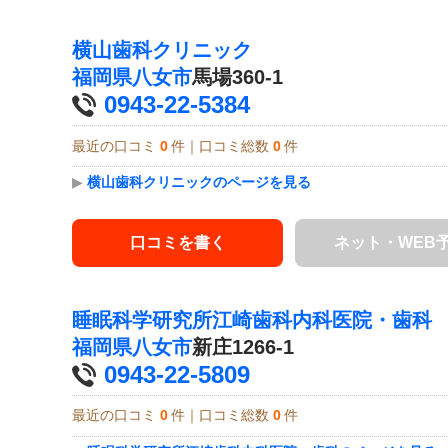
横山歯科クリニック
福岡県
八女市
馬場360-1
0943-22-5384
最近の口コミ
0
件｜口コミ総数
0
件
▶
横山歯科クリニックのページを見る
口コミを書く
ネット・WEB
睡眠科学研究所江崎歯科内科医院・歯科
福岡県
八女市
新庄1266-1
0943-22-5809
最近の口コミ
0
件｜口コミ総数
0
件