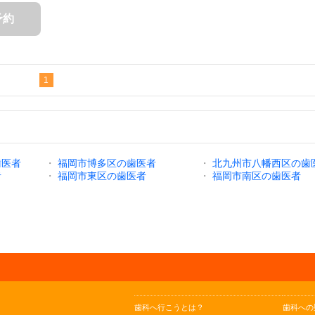
予約
1
歯医者
・
福岡市博多区の歯医者
・
北九州市八幡西区の歯
者
・
福岡市東区の歯医者
・
福岡市南区の歯医者
歯科へ行こうとは？
歯科への