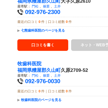
福岡県
糟屋郡久山町
大字久原2610
最寄駅：
門松
、
篠栗
、
土井
092-976-2300
最近の口コミ
0
件｜口コミ総数
0
件
▶
七熊歯科医院のページを見る
口コミを書く
ネット・WEB
牧歯科医院
福岡県
糟屋郡久山町
久原2709-52
最寄駅：
門松
、
篠栗
、
土井
092-976-0030
最近の口コミ
0
件｜口コミ総数
0
件
▶
牧歯科医院のページを見る