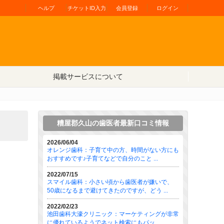
ヘルプ
チケットID入力
会員登録
ログイン
掲載サービスについて
糟屋郡久山の歯医者最新口コミ情報
2026/06/04
オレンジ歯科：子育て中の方、時間がない方にも
おすすめです♪子育てなどで自分のこと ...
2022/07/15
スマイル歯科：小さい頃から歯医者が嫌いで、
50歳になるまで避けてきたのですが、どう ...
2022/02/23
池田歯科大濠クリニック：マーケティングが非常
に優れているようでネット検索にもパッ ...