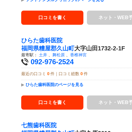
口コミを書く
ネット・WEB
ひらた歯科医院
福岡県
糟屋郡久山町
大字山田1732-2-1F
最寄駅：
土井
、
舞松原
、
香椎神宮
092-976-2524
最近の口コミ
0
件｜口コミ総数
0
件
▶
ひらた歯科医院のページを見る
口コミを書く
ネット・WEB
七熊歯科医院