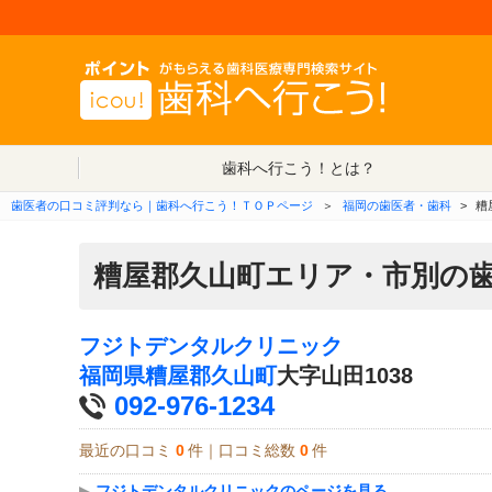
歯科へ行こう！とは？
歯医者の口コミ評判なら｜歯科へ行こう！ＴＯＰページ
＞
福岡の歯医者・歯科
>
糟
糟屋郡久山町エリア・市別の
フジトデンタルクリニック
福岡県
糟屋郡久山町
大字山田1038
092-976-1234
最近の口コミ
0
件｜口コミ総数
0
件
▶
フジトデンタルクリニックのページを見る