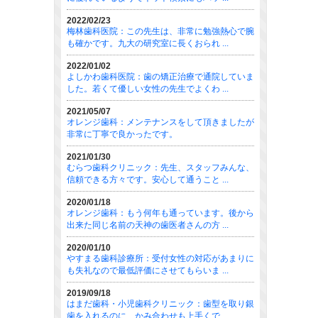
2022/02/23
梅林歯科医院：この先生は、非常に勉強熱心で腕
も確かです。九大の研究室に長くおられ ...
2022/01/02
よしかわ歯科医院：歯の矯正治療で通院していま
した。若くて優しい女性の先生でよくわ ...
2021/05/07
オレンジ歯科：メンテナンスをして頂きましたが
非常に丁寧で良かったです。
2021/01/30
むらつ歯科クリニック：先生、スタッフみんな、
信頼できる方々です。安心して通うこと ...
2020/01/18
オレンジ歯科：もう何年も通っています。後から
出来た同じ名前の天神の歯医者さんの方 ...
2020/01/10
やすまる歯科診療所：受付女性の対応があまりに
も失礼なので最低評価にさせてもらいま ...
2019/09/18
はまだ歯科・小児歯科クリニック：歯型を取り銀
歯を入れるのに、かみ合わせも上手くで ...