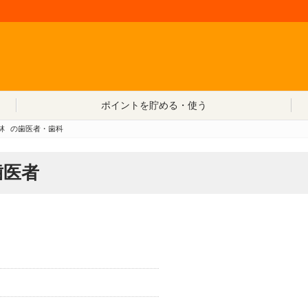
コンテンツへ移動
ポイントを貯める・使う
林
の歯医者・歯科
歯医者