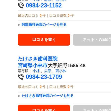
0984-23-1152
最近の口コミ
0
件｜口コミ総数
0
件
▶
阿部歯科医院のページを見る
口コミを書く
ネット・WEB
たけさき歯科医院
宮崎県
小林市
大字細野1585-48
最寄駅：
小林
、
広原
、
西小林
0984-23-1709
最近の口コミ
0
件｜口コミ総数
0
件
▶
たけさき歯科医院のページを見る
口コミを書く
ネット・WEB