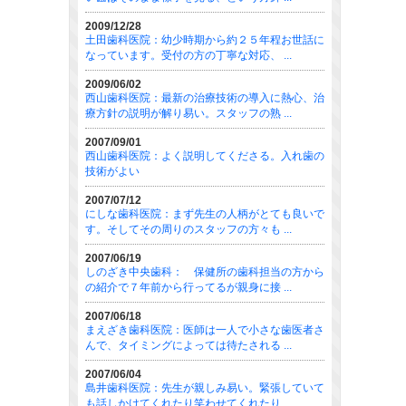
2009/12/28
土田歯科医院：幼少時期から約２５年程お世話に
なっています。受付の方の丁寧な対応、 ...
2009/06/02
西山歯科医院：最新の治療技術の導入に熱心、治
療方針の説明が解り易い。スタッフの熟 ...
2007/09/01
西山歯科医院：よく説明してくださる。入れ歯の
技術がよい
2007/07/12
にしな歯科医院：まず先生の人柄がとても良いで
す。そしてその周りのスタッフの方々も ...
2007/06/19
しのざき中央歯科： 保健所の歯科担当の方から
の紹介で７年前から行ってるが親身に接 ...
2007/06/18
まえざき歯科医院：医師は一人で小さな歯医者さ
んで、タイミングによっては待たされる ...
2007/06/04
島井歯科医院：先生が親しみ易い。緊張していて
も話しかけてくれたり笑わせてくれたり ...