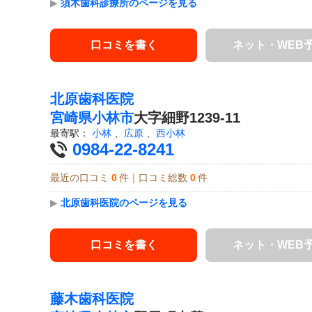
▶
須木歯科診療所のページを見る
口コミを書く
ネット・WEB
北原歯科医院
宮崎県
小林市
大字細野1239-11
最寄駅：
小林
、
広原
、
西小林
0984-22-8241
最近の口コミ
0
件｜口コミ総数
0
件
▶
北原歯科医院のページを見る
口コミを書く
ネット・WEB
藤木歯科医院