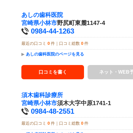
あしの歯科医院
宮崎県
小林市
野尻町東麓1147-4
0984-44-1263
最近の口コミ
0
件｜口コミ総数
0
件
▶
あしの歯科医院のページを見る
口コミを書く
ネット・WEB
須木歯科診療所
宮崎県
小林市
須木大字中原1741-1
0984-48-2551
最近の口コミ
0
件｜口コミ総数
0
件