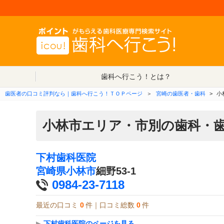
歯科へ行こう！とは？
歯医者の口コミ評判なら｜歯科へ行こう！ＴＯＰページ
＞
宮崎の歯医者・歯科
>
小
小林市エリア・市別の歯科・
下村歯科医院
宮崎県
小林市
細野53-1
0984-23-7118
最近の口コミ
0
件｜口コミ総数
0
件
▶
下村歯科医院のページを見る