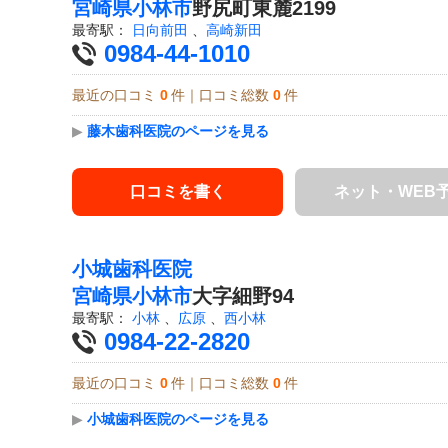
宮崎県
小林市
野尻町東麓2199
最寄駅：
日向前田
、
高崎新田
0984-44-1010
最近の口コミ
0
件｜口コミ総数
0
件
▶
藤木歯科医院のページを見る
口コミを書く
ネット・WEB
小城歯科医院
宮崎県
小林市
大字細野94
最寄駅：
小林
、
広原
、
西小林
0984-22-2820
最近の口コミ
0
件｜口コミ総数
0
件
▶
小城歯科医院のページを見る