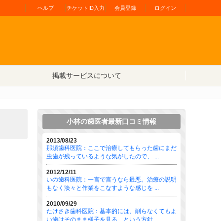
ヘルプ
チケットID入力
会員登録
ログイン
掲載サービスについて
小林の歯医者最新口コミ情報
2013/08/23
那須歯科医院：ここで治療してもらった歯にまだ
虫歯が残っているような気がしたので、 ...
2012/12/11
いの歯科医院：一言で言うなら最悪。治療の説明
もなく淡々と作業をこなすような感じを ...
2010/09/29
たけさき歯科医院：基本的には、削らなくてもよ
い歯はそのまま様子を見る、という方針 ...