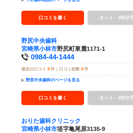
口コミを書く
ネット・WEB
野尻中央歯科
宮崎県
小林市
野尻町東麓1171-1
0984-44-1444
最近の口コミ
0
件｜口コミ総数
0
件
▶
野尻中央歯科のページを見る
口コミを書く
ネット・WEB
おりた歯科クリニック
宮崎県
小林市
堤字亀尾原3135-9