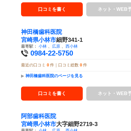
口コミを書く
ネット・WEB
神田橋歯科医院
宮崎県
小林市
細野341-1
最寄駅：
小林
、
広原
、
西小林
0984-22-5750
最近の口コミ
0
件｜口コミ総数
0
件
▶
神田橋歯科医院のページを見る
口コミを書く
ネット・WEB
阿部歯科医院
宮崎県
小林市
大字細野2719-3
最寄駅：
小林
、
広原
、
西小林