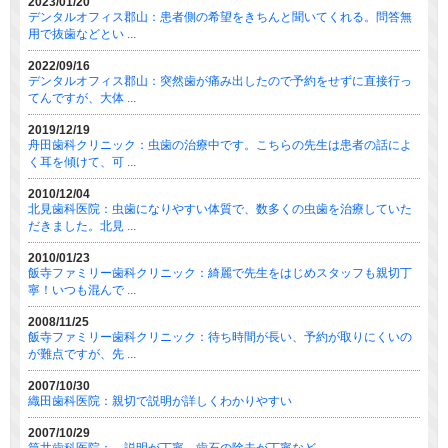
2023/01/20
デンタルオフィス郡山：患者側の希望をきちんと聞いてくれる。問答無
用で抜歯などとい ...
2022/09/16
デンタルオフィス郡山：突然歯が痛み出したので予約をせずに直接行っ
てんですが、大体 ...
2019/12/19
舟田歯科クリニック：虫歯の治療中です。こちらの先生は患者の話によ
く耳を傾けて、可 ...
2010/12/04
北見歯科医院：虫歯になりやすい体質で、数多くの虫歯を治療していた
だきました。北見 ...
2010/01/23
飯寺ファミリー歯科クリニック：綺麗で先生をはじめスタッフも親切丁
寧！いつも混んで ...
2008/11/25
飯寺ファミリー歯科クリニック：待ち時間が長い、予約が取りにくいの
が難点ですが、先 ...
2007/10/30
織田歯科医院：親切で説明が詳しくわかりやすい
2007/10/29