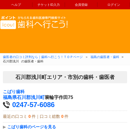
ヘルプ
チケットID入力
会員登録
ログイン
コンテンツへ移動
歯医者の口コミ評判なら｜歯科へ行こう！ＴＯＰページ
＞
福島の歯医者・歯科
>
石川郡浅川
の歯医者・歯科
石川郡浅川町エリア・市別の歯科・歯医者
こばり歯科
福島県
石川郡浅川町
簑輪字作田75
0247-57-6086
最近の口コミ
0
件｜口コミ総数
0
件
▶
こばり歯科のページを見る