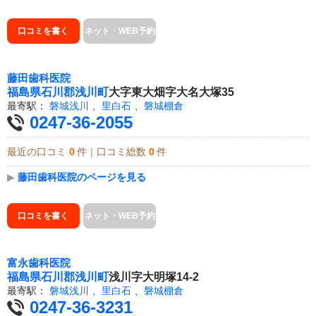
口コミを書く
ネット・WEB予約
藤田歯科医院
福島県
石川郡浅川町
大字東大畑字大名大塚35
最寄駅：
磐城浅川
、
里白石
、
磐城棚倉
0247-36-2055
最近の口コミ
0
件｜口コミ総数
0
件
▶
藤田歯科医院のページを見る
口コミを書く
ネット・WEB予約
富永歯科医院
福島県
石川郡浅川町
浅川字大明塚14-2
最寄駅：
磐城浅川
、
里白石
、
磐城棚倉
0247-36-3231