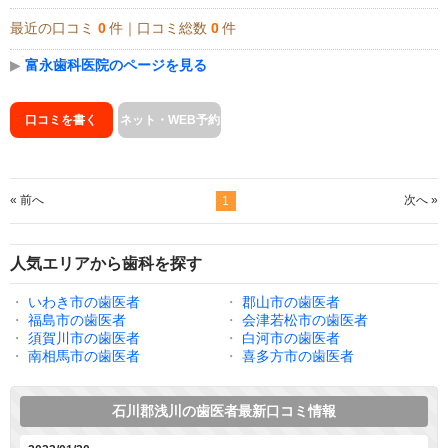
最近の口コミ
0
件｜口コミ総数
0
件
▶
富永歯科医院のページを見る
口コミを書く
ネット・WEB予約
« 前へ
次へ »
1
人気エリアから歯科を探す
・
いわき市の歯医者
・
郡山市の歯医者
・
福島市の歯医者
・
会津若松市の歯医者
・
須賀川市の歯医者
・
白河市の歯医者
・
南相馬市の歯医者
・
喜多方市の歯医者
石川郡浅川の歯医者最新口コミ情報