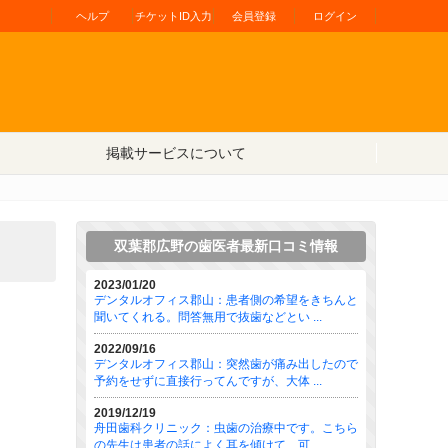
ヘルプ
チケットID入力
会員登録
ログイン
掲載サービスについて
双葉郡広野の歯医者最新口コミ情報
2023/01/20
デンタルオフィス郡山：患者側の希望をきちんと
聞いてくれる。問答無用で抜歯などとい ...
2022/09/16
デンタルオフィス郡山：突然歯が痛み出したので
予約をせずに直接行ってんですが、大体 ...
2019/12/19
舟田歯科クリニック：虫歯の治療中です。こちら
の先生は患者の話によく耳を傾けて、可 ...