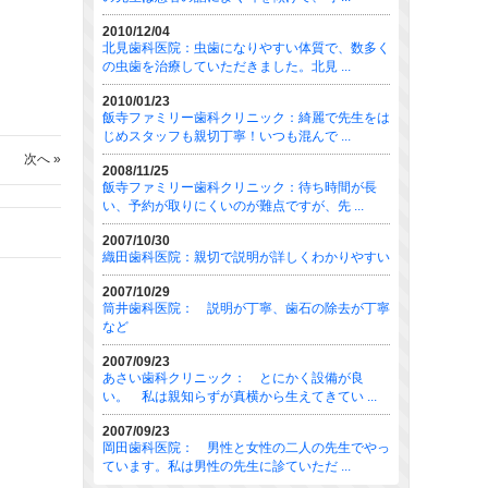
2010/12/04
北見歯科医院：虫歯になりやすい体質で、数多く
の虫歯を治療していただきました。北見 ...
2010/01/23
飯寺ファミリー歯科クリニック：綺麗で先生をは
じめスタッフも親切丁寧！いつも混んで ...
次へ »
2008/11/25
飯寺ファミリー歯科クリニック：待ち時間が長
い、予約が取りにくいのが難点ですが、先 ...
2007/10/30
織田歯科医院：親切で説明が詳しくわかりやすい
2007/10/29
筒井歯科医院： 説明が丁寧、歯石の除去が丁寧
など
2007/09/23
あさい歯科クリニック： とにかく設備が良
い。 私は親知らずが真横から生えてきてい ...
2007/09/23
岡田歯科医院： 男性と女性の二人の先生でやっ
ています。私は男性の先生に診ていただ ...