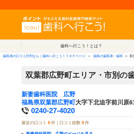
歯科へ行こう！とは？
歯医者の口コミ評判なら｜歯科へ行こう！ＴＯＰページ
＞
福島の歯医者・歯科
>
双
双葉郡広野町エリア・市別の
新妻歯科医院 広野
福島県
双葉郡広野町
大字下北迫字前川原6
0240-27-4020
最近の口コミ
0
件｜口コミ総数
0
件
▶
新妻歯科医院 広野のページを見る