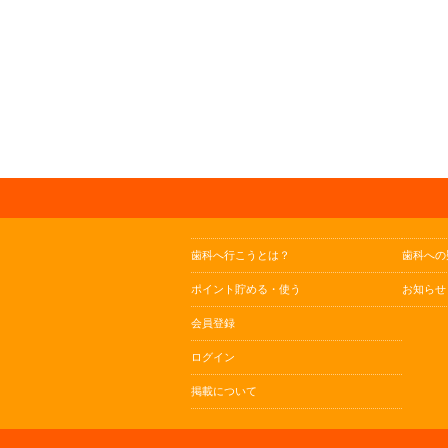
歯科へ行こうとは？
歯科への
ポイント貯める・使う
お知らせ
会員登録
ログイン
掲載について