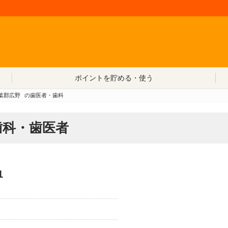
コンテンツへ移動
ポイントを貯める・使う
葉郡広野
の歯医者・歯科
歯科・歯医者
1