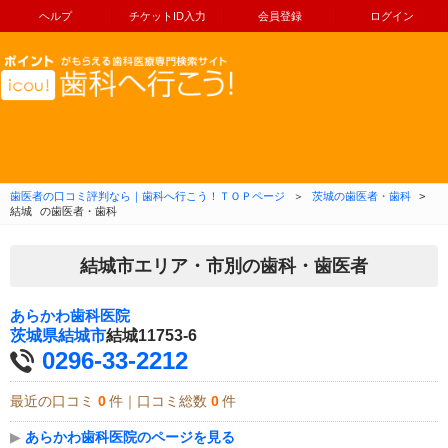
ヘルプ
チケットID入力
会員登録
ログイン
コンテンツへ移動
歯医者の口コミ評判なら｜歯科へ行こう！ＴＯＰページ
＞
茨城の歯医者・歯科
>
結城
の歯医者・歯科
結城市エリア・市別の歯科・歯医者
あらかわ歯科医院
茨城県
結城市
結城11753-6
0296-33-2212
最近の口コミ
0
件｜口コミ総数
0
件
▶
あらかわ歯科医院のページを見る