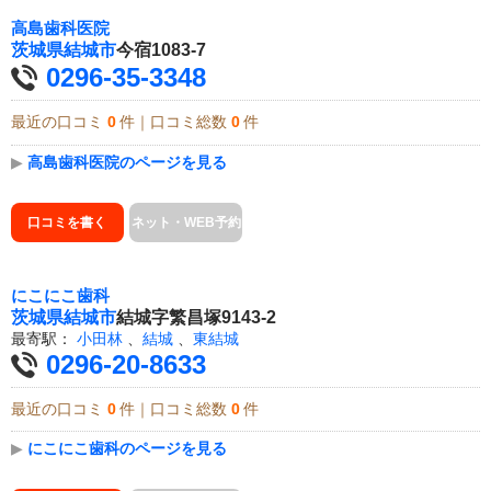
高島歯科医院
茨城県
結城市
今宿1083-7
0296-35-3348
最近の口コミ
0
件｜口コミ総数
0
件
▶
高島歯科医院のページを見る
口コミを書く
ネット・WEB予約
にこにこ歯科
茨城県
結城市
結城字繁昌塚9143-2
最寄駅：
小田林
、
結城
、
東結城
0296-20-8633
最近の口コミ
0
件｜口コミ総数
0
件
▶
にこにこ歯科のページを見る