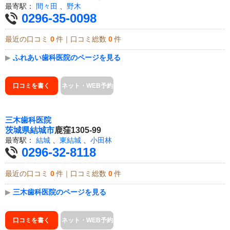
最寄駅：
間々田
、
野木
0296-35-0098
最近の口コミ
0
件｜口コミ総数
0
件
▶
ふれあい歯科医院のページを見る
口コミを書く
ネット・WEB予約
三木歯科医院
茨城県
結城市
鹿窪1305-99
最寄駅：
結城
、
東結城
、
小田林
0296-32-8118
最近の口コミ
0
件｜口コミ総数
0
件
▶
三木歯科医院のページを見る
口コミを書く
ネット・WEB予約