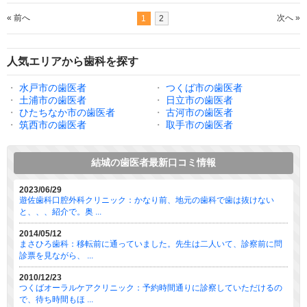
« 前へ
次へ »
1
2
人気エリアから歯科を探す
・
水戸市の歯医者
・
つくば市の歯医者
・
土浦市の歯医者
・
日立市の歯医者
・
ひたちなか市の歯医者
・
古河市の歯医者
・
筑西市の歯医者
・
取手市の歯医者
結城の歯医者最新口コミ情報
2023/06/29
遊佐歯科口腔外科クリニック：かなり前、地元の歯科で歯は抜けない
と、、、紹介で。奥 ...
2014/05/12
まさひろ歯科：移転前に通っていました。先生は二人いて、診察前に問
診票を見ながら、 ...
2010/12/23
つくばオーラルケアクリニック：予約時間通りに診察していただけるの
で、待ち時間もほ ...