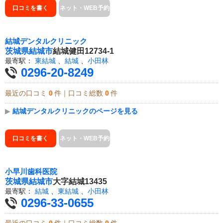
口コミを書く
ネット・WEB予約
結城デンタルクリニック
茨城県
結城市
結城健田12734-1
最寄駅：
東結城
、
結城
、
小田林
0296-20-8249
最近の口コミ
0
件｜口コミ総数
0
件
▶
結城デンタルクリニックのページを見る
口コミを書く
ネット・WEB予約
小早川歯科医院
茨城県
結城市
大字結城13435
最寄駅：
結城
、
東結城
、
小田林
0296-33-0655