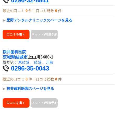
0296-32-8841
最近の口コミ
0
件｜口コミ総数
0
件
▶
星野デンタルクリニックのページを見る
口コミを書く
ネット・WEB予約
桜井歯科医院
茨城県
結城市
上山川3460-1
最寄駅：
東結城
、
結城
、
川島
0296-35-0043
最近の口コミ
0
件｜口コミ総数
0
件
▶
桜井歯科医院のページを見る
口コミを書く
ネット・WEB予約