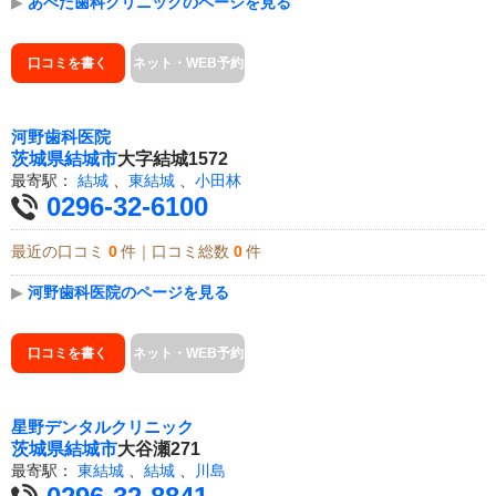
▶
あべた歯科クリニックのページを見る
口コミを書く
ネット・WEB予約
河野歯科医院
茨城県
結城市
大字結城1572
最寄駅：
結城
、
東結城
、
小田林
0296-32-6100
最近の口コミ
0
件｜口コミ総数
0
件
▶
河野歯科医院のページを見る
口コミを書く
ネット・WEB予約
星野デンタルクリニック
茨城県
結城市
大谷瀬271
最寄駅：
東結城
、
結城
、
川島