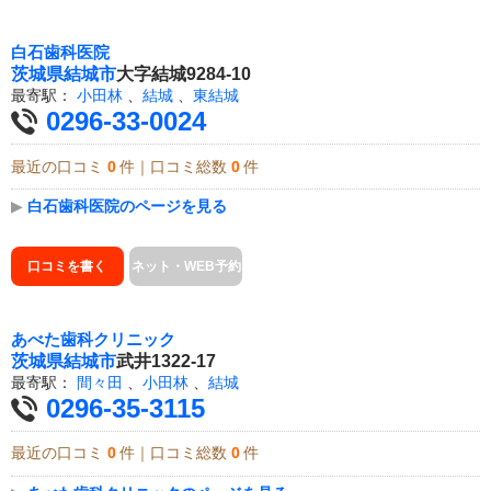
白石歯科医院
茨城県
結城市
大字結城9284-10
最寄駅：
小田林
、
結城
、
東結城
0296-33-0024
最近の口コミ
0
件｜口コミ総数
0
件
▶
白石歯科医院のページを見る
口コミを書く
ネット・WEB予約
あべた歯科クリニック
茨城県
結城市
武井1322-17
最寄駅：
間々田
、
小田林
、
結城
0296-35-3115
最近の口コミ
0
件｜口コミ総数
0
件