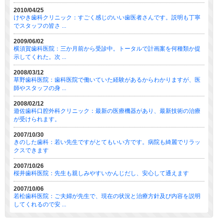
2010/04/25
けやき歯科クリニック：すごく感じのいい歯医者さんです。説明も丁寧
でスタッフの皆さ ...
2009/06/02
横須賀歯科医院：三か月前から受診中。トータルで計画案を何種類か提
示してくれた。次 ...
2008/03/12
草野歯科医院：歯科医院で働いていた経験があるからわかりますが、医
師やスタッフの身 ...
2008/02/12
遊佐歯科口腔外科クリニック：最新の医療機器があり、最新技術の治療
が受けられます。
2007/10/30
きのした歯科：若い先生ですがとてもいい方です。病院も綺麗でリラッ
クスできます
2007/10/26
桜井歯科医院：先生も親しみやすいかんじだし、安心して通えます
2007/10/06
若松歯科医院：ご夫婦が先生で、現在の状況と治療方針及び内容を説明
してくれるので安 ...