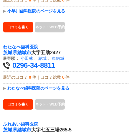
最近の口コミ
0
件｜口コミ総数
0
件
▶
小早川歯科医院のページを見る
口コミを書く
ネット・WEB予約
わたなべ歯科医院
茨城県
結城市
大字五助2427
最寄駅：
小田林
、
結城
、
東結城
0296-34-8811
最近の口コミ
0
件｜口コミ総数
0
件
▶
わたなべ歯科医院のページを見る
口コミを書く
ネット・WEB予約
ふれあい歯科医院
茨城県
結城市
大字七五三場265-5