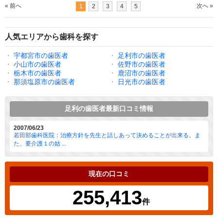
« 前へ
次へ »
1
2
3
4
5
人気エリアから歯科を探す
・
宇都宮市の歯医者
・
足利市の歯医者
・
小山市の歯医者
・
佐野市の歯医者
・
栃木市の歯医者
・
鹿沼市の歯医者
・
那須塩原市の歯医者
・
日光市の歯医者
足利の歯医者最新口コミ情報
2007/06/23
若田部歯科医院：治療方針を先生と話しあって決めることが出来る。ま
た、要介護１の姑 ...
現在の口コミ
255,413
件