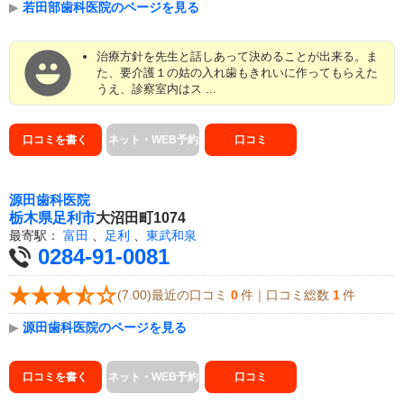
▶
若田部歯科医院のページを見る
治療方針を先生と話しあって決めることが出来る。ま
た、要介護１の姑の入れ歯もきれいに作ってもらえた
うえ、診察室内はス ...
口コミを書く
ネット・WEB予約
口コミ
源田歯科医院
栃木県
足利市
大沼田町1074
最寄駅：
富田
、
足利
、
東武和泉
0284-91-0081
(7.00)最近の口コミ
0
件｜口コミ総数
1
件
▶
源田歯科医院のページを見る
口コミを書く
ネット・WEB予約
口コミ