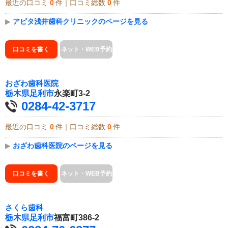
最近の口コミ
0
件｜口コミ総数
0
件
▶
アピタ浅井歯科クリニックのページを見る
口コミを書く
ネット・WEB予約
おざわ歯科医院
栃木県
足利市
永楽町3-2
0284-42-3717
最近の口コミ
0
件｜口コミ総数
0
件
▶
おざわ歯科医院のページを見る
口コミを書く
ネット・WEB予約
さくら歯科
栃木県
足利市
福富町386-2