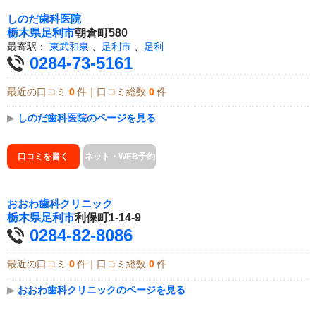
しのだ歯科医院
栃木県
足利市
朝倉町580
最寄駅：
東武和泉
、
足利市
、
足利
0284-73-5161
最近の口コミ
0
件｜口コミ総数
0
件
▶
しのだ歯科医院のページを見る
口コミを書く
ネット・WEB予約
おおわ歯科クリニック
栃木県
足利市
利保町1-14-9
0284-82-8086
最近の口コミ
0
件｜口コミ総数
0
件
▶
おおわ歯科クリニックのページを見る