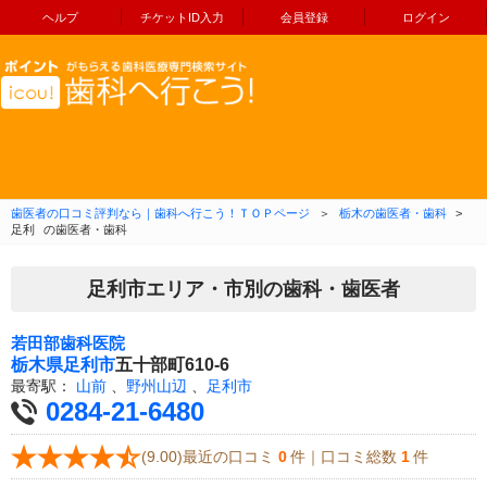
ヘルプ
チケットID入力
会員登録
ログイン
コンテンツへ移動
歯医者の口コミ評判なら｜歯科へ行こう！ＴＯＰページ
＞
栃木の歯医者・歯科
>
足利
の歯医者・歯科
足利市エリア・市別の歯科・歯医者
若田部歯科医院
栃木県
足利市
五十部町610-6
最寄駅：
山前
、
野州山辺
、
足利市
0284-21-6480
(9.00)最近の口コミ
0
件｜口コミ総数
1
件