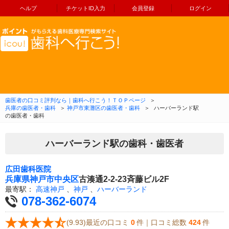
ヘルプ
チケットID入力
会員登録
ログイン
コンテンツへ移動
歯医者の口コミ評判なら｜歯科へ行こう！ＴＯＰページ
＞
兵庫の歯医者・歯科
＞
神戸市東灘区の歯医者・歯科
＞
ハーバーランド駅
の歯医者・歯科
ハーバーランド駅の歯科・歯医者
広田歯科医院
兵庫県
神戸市中央区
古湊通2-2-23斉藤ビル2F
最寄駅：
高速神戸
、
神戸
、
ハーバーランド
078-362-6074
(9.93)最近の口コミ
0
件｜口コミ総数
424
件