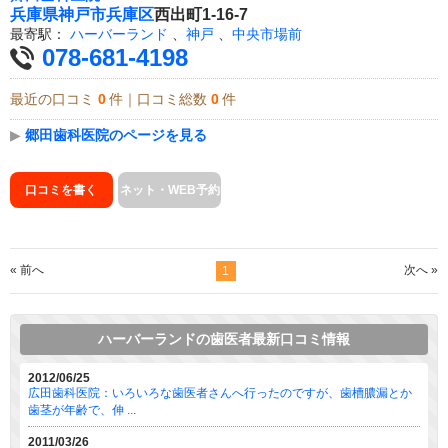
兵庫県
神戸市兵庫区
西出町1-16-7
最寄駅：
ハーバーランド
、
神戸
、
中央市場前
078-681-4198
最近の口コミ
0
件｜口コミ総数
0
件
▶
郷田歯科医院のページを見る
口コミを書く
ネット・WEB予約
« 前へ
次へ »
1
ハーバーランドの歯医者最新口コミ情報
2012/06/25
広田歯科医院：いろいろな歯医者さんへ行ったのですが、歯槽膿漏とか
歯茎が年齢で、伸 ...
2011/03/26