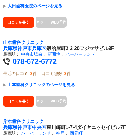
▶
大田歯科医院のページを見る
口コミを書く
ネット・WEB予約
山本歯科クリニック
兵庫県
神戸市兵庫区
鍛冶屋町2-2-20フジマサビル3F
最寄駅：
中央市場前
、
新開地
、
ハーバーランド
078-672-6772
最近の口コミ
0
件｜口コミ総数
0
件
▶
山本歯科クリニックのページを見る
口コミを書く
ネット・WEB予約
岸本歯科クリニック
兵庫県
神戸市中央区
東川崎町1-7-4ダイヤニッセイビル7F
最寄駅：
ハーバーランド
、
神戸
、
西元町