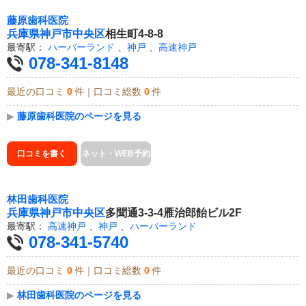
藤原歯科医院
兵庫県
神戸市中央区
相生町4-8-8
最寄駅：
ハーバーランド
、
神戸
、
高速神戸
078-341-8148
最近の口コミ
0
件｜口コミ総数
0
件
▶
藤原歯科医院のページを見る
口コミを書く
ネット・WEB予約
林田歯科医院
兵庫県
神戸市中央区
多聞通3-3-4雁治郎飴ビル2F
最寄駅：
高速神戸
、
神戸
、
ハーバーランド
078-341-5740
最近の口コミ
0
件｜口コミ総数
0
件
▶
林田歯科医院のページを見る