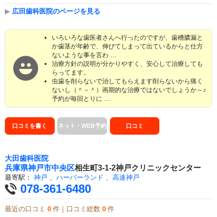
▶
広田歯科医院のページを見る
いろいろな歯医者さんへ行ったのですが、歯槽膿漏と
か歯茎が年齢で、伸びてしまって出ているからと仕方
ないような事を言わ ...
治療方針の説明が分かりやすく、安心して治療しても
らってます。
虫歯を削らないで治してもらえます削らないから痛く
ないし（＾－＾）画期的な治療ではないでしょうか～♪
予約が毎回とりに ...
口コミを書く
ネット・WEB予約
口コミ
大田歯科医院
兵庫県
神戸市中央区
相生町3-1-2神戸クリニックセンター
最寄駅：
神戸
、
ハーバーランド
、
高速神戸
078-361-6480
最近の口コミ
0
件｜口コミ総数
0
件