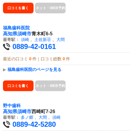
口コミを書く
ネット・WEB予約
福島歯科医院
高知県
須崎市
青木町6-5
最寄駅：
須崎
、
土佐新荘
、
大間
0889-42-0161
最近の口コミ
0
件｜口コミ総数
0
件
▶
福島歯科医院のページを見る
口コミを書く
ネット・WEB予約
野中歯科
高知県
須崎市
西崎町7-26
最寄駅：
多ノ郷
、
大間
、
須崎
0889-42-5280