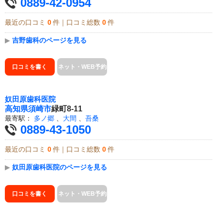
0889-42-0954
最近の口コミ
0
件｜口コミ総数
0
件
▶
吉野歯科のページを見る
口コミを書く
ネット・WEB予約
奴田原歯科医院
高知県
須崎市
緑町8-11
最寄駅：
多ノ郷
、
大間
、
吾桑
0889-43-1050
最近の口コミ
0
件｜口コミ総数
0
件
▶
奴田原歯科医院のページを見る
口コミを書く
ネット・WEB予約