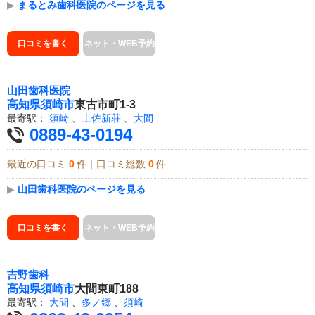
▶
まるとみ歯科医院のページを見る
口コミを書く
ネット・WEB予約
山田歯科医院
高知県
須崎市
東古市町1-3
最寄駅：
須崎
、
土佐新荘
、
大間
0889-43-0194
最近の口コミ
0
件｜口コミ総数
0
件
▶
山田歯科医院のページを見る
口コミを書く
ネット・WEB予約
吉野歯科
高知県
須崎市
大間東町188
最寄駅：
大間
、
多ノ郷
、
須崎