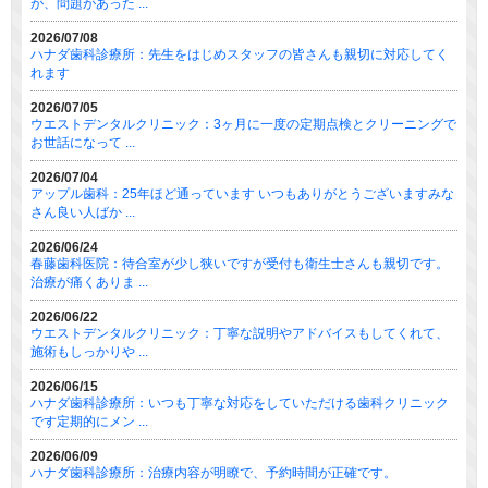
が、問題があった ...
2026/07/08
ハナダ歯科診療所：先生をはじめスタッフの皆さんも親切に対応してく
れます
2026/07/05
ウエストデンタルクリニック：3ヶ月に一度の定期点検とクリーニングで
お世話になって ...
2026/07/04
アップル歯科：25年ほど通っています いつもありがとうございますみな
さん良い人ばか ...
2026/06/24
春藤歯科医院：待合室が少し狭いですが受付も衛生士さんも親切です。
治療が痛くありま ...
2026/06/22
ウエストデンタルクリニック：丁寧な説明やアドバイスもしてくれて、
施術もしっかりや ...
2026/06/15
ハナダ歯科診療所：いつも丁寧な対応をしていただける歯科クリニック
です定期的にメン ...
2026/06/09
ハナダ歯科診療所：治療内容が明瞭で、予約時間が正確です。