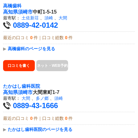
高橋歯科
高知県
須崎市
中町1-5-15
最寄駅：
土佐新荘
、
須崎
、
大間
0889-42-0142
最近の口コミ
0
件｜口コミ総数
0
件
▶
高橋歯科のページを見る
口コミを書く
ネット・WEB予約
たかはし歯科医院
高知県
須崎市
大間東町1-7
最寄駅：
大間
、
多ノ郷
、
須崎
0889-43-1666
最近の口コミ
0
件｜口コミ総数
0
件
▶
たかはし歯科医院のページを見る