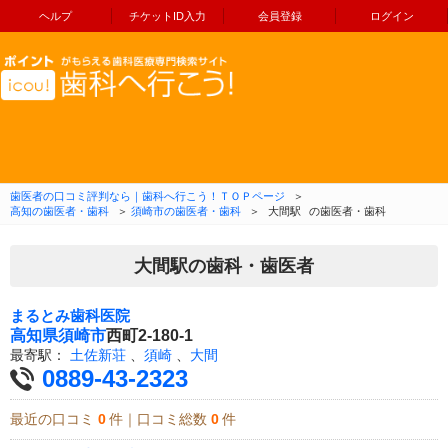
ヘルプ
チケットID入力
会員登録
ログイン
コンテンツへ移動
歯医者の口コミ評判なら｜歯科へ行こう！ＴＯＰページ
＞
高知の歯医者・歯科
＞
須崎市の歯医者・歯科
＞
大間駅
の歯医者・歯科
大間駅の歯科・歯医者
まるとみ歯科医院
高知県
須崎市
西町2-180-1
最寄駅：
土佐新荘
、
須崎
、
大間
0889-43-2323
最近の口コミ
0
件｜口コミ総数
0
件